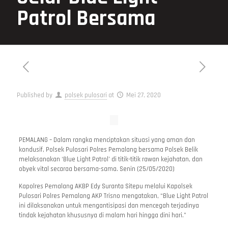
Patrol Bersama
Published by
polsek pulosari
at
Mei 27, 2020
PEMALANG – Dalam rangka menciptakan situasi yang aman dan
kondusif, Polsek Pulosari Polres Pemalang bersama Polsek Belik
melaksanakan ‘Blue Light Patrol’ di titik-titik rawan kejahatan, dan
obyek vital secaraa bersama-sama. Senin (25/05/2020)
Kapolres Pemalang AKBP Edy Suranta Sitepu melalui Kapolsek
Pulosari Polres Pemalang AKP Trisno mengatakan, “Blue Light Patrol
ini dilaksanakan untuk mengantisipasi dan mencegah terjadinya
tindak kejahatan khususnya di malam hari hingga dini hari.”