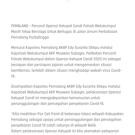
PEMALANG – Personil Operasi Ketupat Candi Polsek Watukumpul
Masih Tetap Bersiaga Untuk Bertugas di Jalan Umum Perbatasan
Pemalang Purbalingga
Menurut Kapolres Pemalang AKBP Edy Suranta Sitepu melalui
Kapolsek Watukumpul AKP Muawan Subagio, Pelibatan Personil
Polsek Watukumpul dalam Operasi Ketupat Candi 2020 ini sebagai
kesiapan dan persiapan jajaran untuk mengamankan situasi
kamtibmas, terlebih dalam situasi menghadapi wabah virus Covid-
19.
Disampaikan Kapolres Pemalang AKBP Edy Suranta Sitepu melalui
Kapolsek Watukumpul AKP Muawan Subagio, pelaksanaan Operasi
Ketupat Candi ini mengedepankan kemanusian untuk
penanggulangan dan pencegahan penyebaran Covid-19.
“Kita medirikan Pos Cek Point di beberapa lokasi wilayah Kabupaten
Pemalang sebagai upaya untuk penanggulangan dan pencegahan
penyebaran Covid-19 salah satunya di wilayah Belik.
Dalam pelaksanaan Operasi Ketupat ini kita utamakan pelayanan