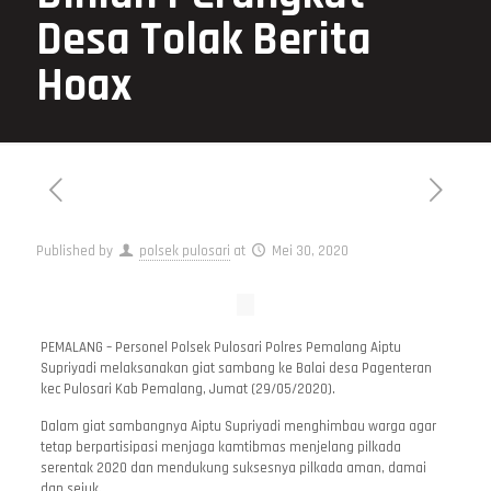
Desa Tolak Berita
Hoax
Published by
polsek pulosari
at
Mei 30, 2020
PEMALANG – Personel Polsek Pulosari Polres Pemalang Aiptu
Supriyadi melaksanakan giat sambang ke Balai desa Pagenteran
kec Pulosari Kab Pemalang, Jumat (29/05/2020).
Dalam giat sambangnya Aiptu Supriyadi menghimbau warga agar
tetap berpartisipasi menjaga kamtibmas menjelang pilkada
serentak 2020 dan mendukung suksesnya pilkada aman, damai
dan sejuk.