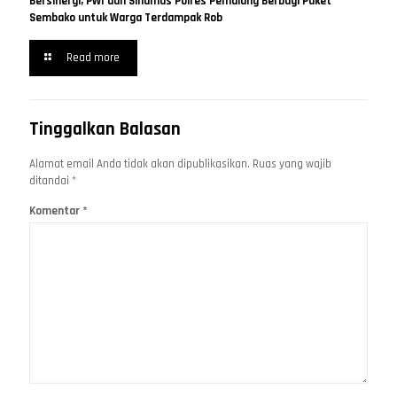
Bersinergi, PWI dan Sihumas Polres Pemalang Berbagi Paket
Sembako untuk Warga Terdampak Rob
Read more
Tinggalkan Balasan
Alamat email Anda tidak akan dipublikasikan.
Ruas yang wajib
ditandai
*
Komentar
*