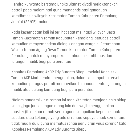
Hendro Purwanto bersama Bripka Slamet Riyadi melaksanakan
patroli pada malam hari guna mengantisipasi gangguan
kamtibmas diwilayah Kecamatan Taman Kabupaten Pemalang,
Jum’at (22/05) malam
Pada kesempatan kali ini terlihat saat melintasi wilayah Desa
Taman Kecamatan Taman Kabupaten Pemalang, petugas patroli
kemudian menyempatkan dialogis dengan warga di Perumahan
Wisma Taman Agung Desa Taman Kecamatan Taman Kabupaten
Pemalang untuk menyampaikan himbauan kamtibmas dan
larangan mudik bagi para perantau
Kapolres Pemalang AKBP Edy Suranta Sitepu melalui Kapolsek
Taman AKP Marhaendro mengatakan, dalam kesempatan tersebut
kemudian petugas patroli memberikan himbauan tentang larangan
mudik atau pulang kampung bagi para perantau
“Dalam pandemi virus corona ini mari kita tetap menjaga pola hidup
sehat, jaga jarak dengan orang lain dan wajib menggunakan
masker jika keluar rumah serta agar disampaikan kepada sanak
saudara atau keluarga yang ada di rantau supaya untuk sementara
tidak mudik dulu guna memutus rantai penularan virus corona” kata
Kapolres Pemalang AKBP Edy Suranta Sitepu