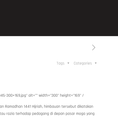
Tags
Categories
-300×169.jpg" alt="" width="300" height="169" /
n Ramadhan 1441 Hijriah, himbauan tersebut dikatakan
atau razia terhadap pedagang di depan pasar moga yang