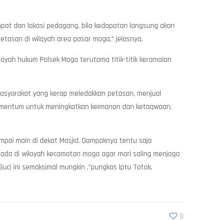
pat dan lokasi pedagang, bila kedapatan langsung akan
tasan di wilayah area pasar moga,” jelasnya.
layah hukum Polsek Moga terutama titik-titik keramaian
 masyarakat yang kerap meledakkan petasan, menjual
momentum untuk meningkatkan keimanan dan ketaqwaan,
pai main di dekat Masjid. Dampaknya tentu saja
ada di wilayah kecamatan moga agar mari saling menjaga
uci ini semaksimal mungkin ,”pungkas Iptu Totok.
0