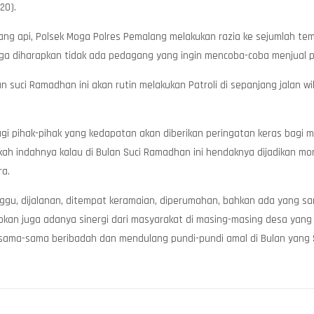
20).
g api, Polsek Moga Polres Pemalang melakukan razia ke sejumlah tem
ga diharapkan tidak ada pedagang yang ingin mencoba-coba menjual pe
suci Ramadhan ini akan rutin melakukan Patroli di sepanjang jalan wi
agi pihak-pihak yang kedapatan akan diberikan peringatan keras bagi
ah indahnya kalau di Bulan Suci Ramadhan ini hendaknya dijadikan 
ra.
u, dijalanan, ditempat keramaian, diperumahan, bahkan ada yang sam
an juga adanya sinergi dari masyarakat di masing-masing desa yang 
a sama-sama beribadah dan mendulang pundi-pundi amal di Bulan yang S