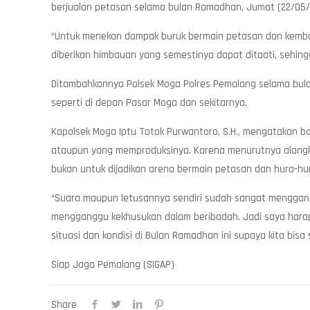
berjualan petasan selama bulan Ramadhan, Jumat (22/05/
“Untuk menekan dampak buruk bermain petasan dan kemban
diberikan himbauan yang semestinya dapat ditaati, sehing
Ditambahkannya Polsek Moga Polres Pemalang selama bulan 
seperti di depan Pasar Moga dan sekitarnya.
Kapolsek Moga Iptu Totok Purwantoro, S.H., mengatakan b
ataupun yang memproduksinya. Karena menurutnya alangk
bukan untuk dijadikan arena bermain petasan dan hura-hu
“Suara maupun letusannya sendiri sudah sangat menggangg
mengganggu kekhusukan dalam beribadah. Jadi saya harapk
situasi dan kondisi di Bulan Ramadhan ini supaya kita bis
Siap Jaga Pemalang (SIGAP)
Share