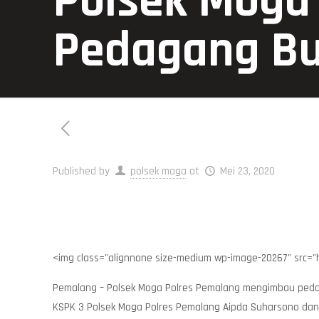
Polsek Moga
Pedagang Bu
Published by
polsek moga
at
Mei 23, 2020
<img class="alignnone size-medium wp-image-20267" src="
Pemalang – Polsek Moga Polres Pemalang mengimbau pedag
KSPK 3 Polsek Moga Polres Pemalang Aipda Suharsono dan