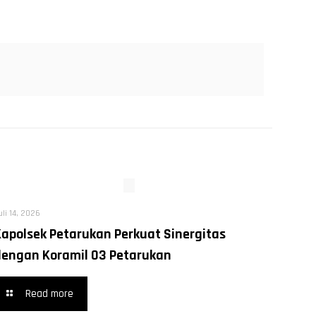
uli 14, 2026
Kapolsek Petarukan Perkuat Sinergitas
dengan Koramil 03 Petarukan
Read more