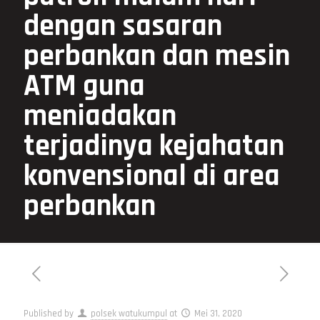
dengan sasaran
perbankan dan mesin
ATM guna
meniadakan
terjadinya kejahatan
konvensional di area
perbankan
Published by
polsek watukumpul
at
Mei 31, 2020