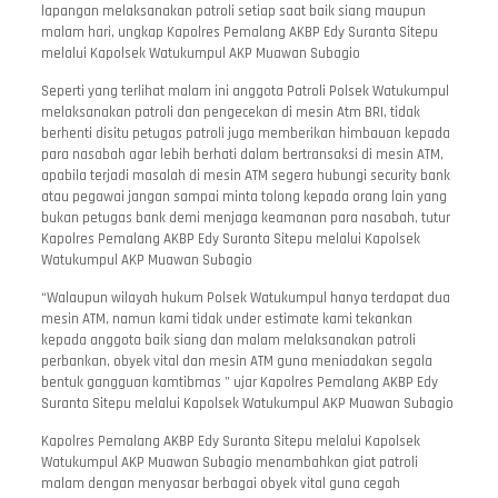
lapangan melaksanakan patroli setiap saat baik siang maupun
malam hari, ungkap Kapolres Pemalang AKBP Edy Suranta Sitepu
melalui Kapolsek Watukumpul AKP Muawan Subagio
Seperti yang terlihat malam ini anggota Patroli Polsek Watukumpul
melaksanakan patroli dan pengecekan di mesin Atm BRI, tidak
berhenti disitu petugas patroli juga memberikan himbauan kepada
para nasabah agar lebih berhati dalam bertransaksi di mesin ATM,
apabila terjadi masalah di mesin ATM segera hubungi security bank
atau pegawai jangan sampai minta tolong kepada orang lain yang
bukan petugas bank demi menjaga keamanan para nasabah, tutur
Kapolres Pemalang AKBP Edy Suranta Sitepu melalui Kapolsek
Watukumpul AKP Muawan Subagio
“Walaupun wilayah hukum Polsek Watukumpul hanya terdapat dua
mesin ATM, namun kami tidak under estimate kami tekankan
kepada anggota baik siang dan malam melaksanakan patroli
perbankan, obyek vital dan mesin ATM guna meniadakan segala
bentuk gangguan kamtibmas ” ujar Kapolres Pemalang AKBP Edy
Suranta Sitepu melalui Kapolsek Watukumpul AKP Muawan Subagio
Kapolres Pemalang AKBP Edy Suranta Sitepu melalui Kapolsek
Watukumpul AKP Muawan Subagio menambahkan giat patroli
malam dengan menyasar berbagai obyek vital guna cegah