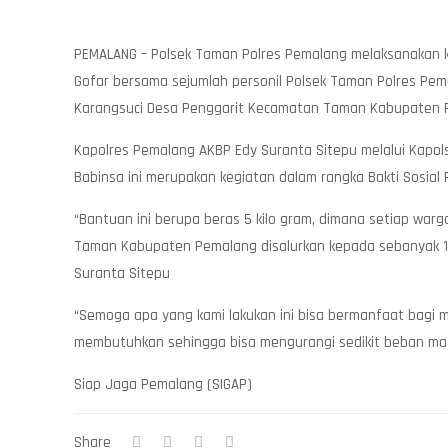
PEMALANG – Polsek Taman Polres Pemalang melaksanakan ke
Gofar bersama sejumlah personil Polsek Taman Polres Pem
Karangsuci Desa Penggarit Kecamatan Taman Kabupaten P
Kapolres Pemalang AKBP Edy Suranta Sitepu melalui Kapo
Babinsa ini merupakan kegiatan dalam rangka Bakti Sosial
“Bantuan ini berupa beras 5 kilo gram, dimana setiap war
Taman Kabupaten Pemalang disalurkan kepada sebanyak 14
Suranta Sitepu
“Semoga apa yang kami lakukan ini bisa bermanfaat bagi
membutuhkan sehingga bisa mengurangi sedikit beban mas
Siap Jaga Pemalang (SIGAP)
Share