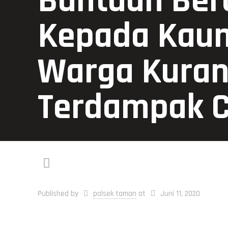
Bantuan Bera
Kepada Kau
Warga Kura
Terdampak C
Published by
polsek taman
at
Juni 11, 2020