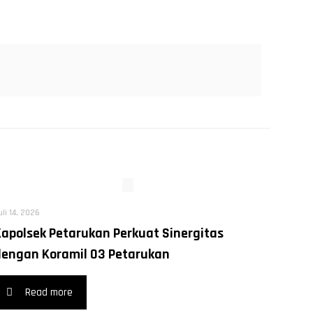
uli 14, 2026
Kapolsek Petarukan Perkuat Sinergitas
dengan Koramil 03 Petarukan
Read more