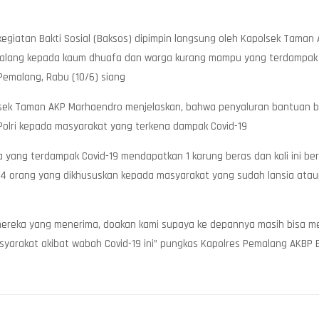
giatan Bakti Sosial (Baksos) dipimpin langsung oleh Kapolsek Taman
alang kepada kaum dhuafa dan warga kurang mampu yang terdampak Cov
emalang, Rabu (10/6) siang
lsek Taman AKP Marhaendro menjelaskan, bahwa penyaluran bantuan b
 Polri kepada masyarakat yang terkena dampak Covid-19
ga yang terdampak Covid-19 mendapatkan 1 karung beras dan kali ini 
 orang yang dikhususkan kepada masyarakat yang sudah lansia ataup
 mereka yang menerima, doakan kami supaya ke depannya masih bisa 
yarakat akibat wabah Covid-19 ini” pungkas Kapolres Pemalang AKBP 