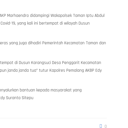
 AKP Marhaendro didampingi Wakapolsek Taman Iptu Abdul
id-19, yang kali ini bertempat di wilayah Dusun
eras yang juga dihadiri Pemerintah Kecamatan Taman dan
bertempat di Dusun Karangsuci Desa Penggarit Kecamatan
un janda janda tua” tutur Kapolres Pemalang AKBP Edy
menyalurkan bantuan kepada masyarakat yang
Edy Suranta Sitepu
0