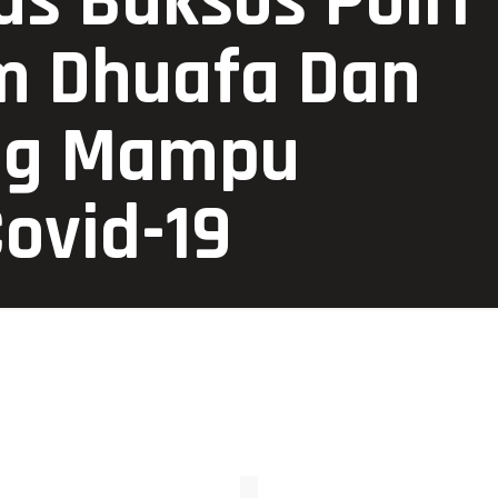
s Baksos Polri
m Dhuafa Dan
ng Mampu
ovid-19