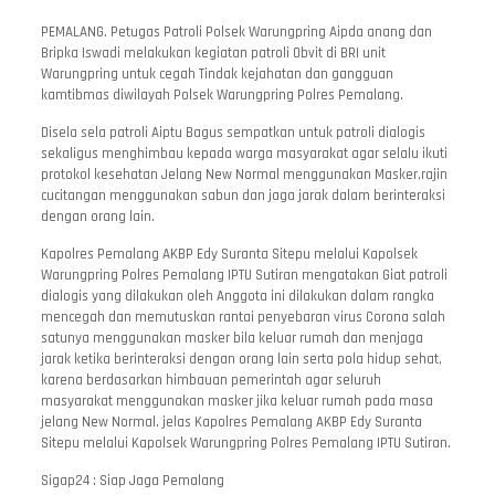
PEMALANG. Petugas Patroli Polsek Warungpring Aipda anang dan
Bripka Iswadi melakukan kegiatan patroli Obvit di BRI unit
Warungpring untuk cegah Tindak kejahatan dan gangguan
kamtibmas diwilayah Polsek Warungpring Polres Pemalang.
Disela sela patroli Aiptu Bagus sempatkan untuk patroli dialogis
sekaligus menghimbau kepada warga masyarakat agar selalu ikuti
protokol kesehatan Jelang New Normal menggunakan Masker,rajin
cucitangan menggunakan sabun dan jaga jarak dalam berinteraksi
dengan orang lain.
Kapolres Pemalang AKBP Edy Suranta Sitepu melalui Kapolsek
Warungpring Polres Pemalang IPTU Sutiran mengatakan Giat patroli
dialogis yang dilakukan oleh Anggota ini dilakukan dalam rangka
mencegah dan memutuskan rantai penyebaran virus Corona salah
satunya menggunakan masker bila keluar rumah dan menjaga
jarak ketika berinteraksi dengan orang lain serta pola hidup sehat,
karena berdasarkan himbauan pemerintah agar seluruh
masyarakat menggunakan masker jika keluar rumah pada masa
jelang New Normal. jelas Kapolres Pemalang AKBP Edy Suranta
Sitepu melalui Kapolsek Warungpring Polres Pemalang IPTU Sutiran.
Sigap24 : Siap Jaga Pemalang