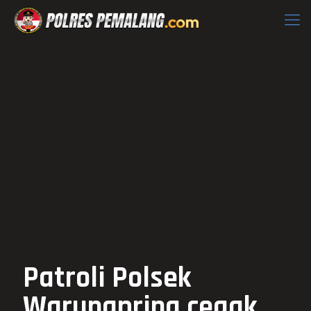
Patroli Polsek
Warungpring cegak