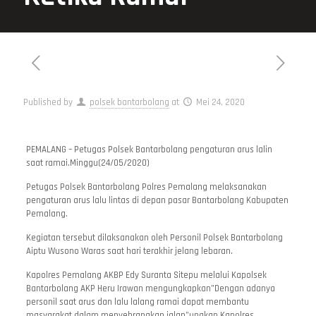
Published by
polsek bantarbolang
at
Mei 24, 2020
PEMALANG – Petugas Polsek Bantarbolang pengaturan arus lalin
saat ramai.Minggu(24/05/2020)
Petugas Polsek Bantarbolang Polres Pemalang melaksanakan
pengaturan arus lalu lintas di depan pasar Bantarbolang Kabupaten
Pemalang.
Kegiatan tersebut dilaksanakan oleh Personil Polsek Bantarbolang
Aiptu Wusono Waras saat hari terakhir jelang lebaran.
Kapolres Pemalang AKBP Edy Suranta Sitepu melalui Kapolsek
Bantarbolang AKP Heru Irawan mengungkapkan”Dengan adanya
personil saat arus dan lalu lalang ramai dapat membantu
masyarakat dalam menyebrangkan jalan”ungkap Kapolres