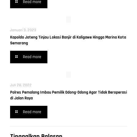
Read more
Januari 3, 2023
Kapolda Jateng Tinjau Lokasi Banjir di Kaligawe Hingga Marina Kota
Semarang
Read more
Juli 28, 2022
Polres Pemalang Imbau Pemilik Odong-Odong Agar Tidak Beroperasi
di Jalan Raya
Read more
Tinggalkan Balasan