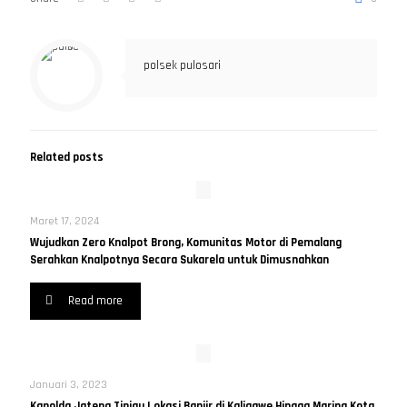
polsek pulosari
Related posts
Maret 17, 2024
Wujudkan Zero Knalpot Brong, Komunitas Motor di Pemalang
Serahkan Knalpotnya Secara Sukarela untuk Dimusnahkan
Read more
Januari 3, 2023
Kapolda Jateng Tinjau Lokasi Banjir di Kaligawe Hingga Marina Kota