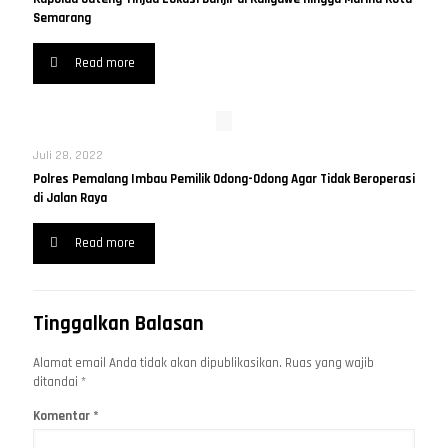
Semarang
Read more
Juli 28, 2022
Polres Pemalang Imbau Pemilik Odong-Odong Agar Tidak Beroperasi
di Jalan Raya
Read more
Tinggalkan Balasan
Alamat email Anda tidak akan dipublikasikan.
Ruas yang wajib
ditandai
*
Komentar
*