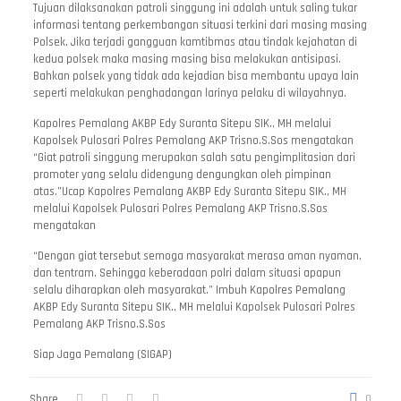
Tujuan dilaksanakan patroli singgung ini adalah untuk saling tukar
informasi tentang perkembangan situasi terkini dari masing masing
Polsek. Jika terjadi gangguan kamtibmas atau tindak kejahatan di
kedua polsek maka masing masing bisa melakukan antisipasi.
Bahkan polsek yang tidak ada kejadian bisa membantu upaya lain
seperti melakukan penghadangan larinya pelaku di wilayahnya.
Kapolres Pemalang AKBP Edy Suranta Sitepu SIK., MH melalui
Kapolsek Pulosari Polres Pemalang AKP Trisno.S.Sos mengatakan
“Giat patroli singgung merupakan salah satu pengimplitasian dari
promoter yang selalu didengung dengungkan oleh pimpinan
atas.”Ucap Kapolres Pemalang AKBP Edy Suranta Sitepu SIK., MH
melalui Kapolsek Pulosari Polres Pemalang AKP Trisno.S.Sos
mengatakan
“Dengan giat tersebut semoga masyarakat merasa aman nyaman,
dan tentram. Sehingga keberadaan polri dalam situasi apapun
selalu diharapkan oleh masyarakat.” Imbuh Kapolres Pemalang
AKBP Edy Suranta Sitepu SIK., MH melalui Kapolsek Pulosari Polres
Pemalang AKP Trisno.S.Sos
Siap Jaga Pemalang (SIGAP)
Share
0