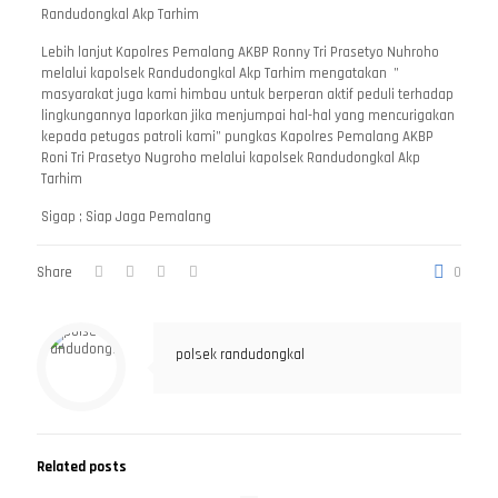
Randudongkal Akp Tarhim
Lebih lanjut Kapolres Pemalang AKBP Ronny Tri Prasetyo Nuhroho
melalui kapolsek Randudongkal Akp Tarhim mengatakan ”
masyarakat juga kami himbau untuk berperan aktif peduli terhadap
lingkungannya laporkan jika menjumpai hal-hal yang mencurigakan
kepada petugas patroli kami” pungkas Kapolres Pemalang AKBP
Roni Tri Prasetyo Nugroho melalui kapolsek Randudongkal Akp
Tarhim
Sigap ; Siap Jaga Pemalang
Share
0
polsek randudongkal
Related posts