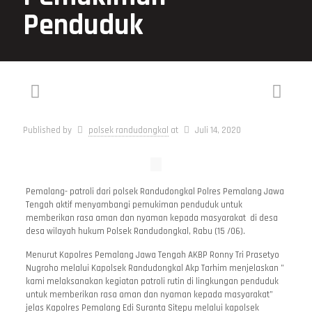
Penduduk
Published by
polsek randudongkal
at
Juli 14, 2020
Pemalang- patroli dari polsek Randudongkal Polres Pemalang Jawa
Tengah aktif menyambangi pemukiman penduduk untuk
memberikan rasa aman dan nyaman kepada masyarakat di desa
desa wilayah hukum Polsek Randudongkal, Rabu (15 /06).
Menurut Kapolres Pemalang Jawa Tengah AKBP Ronny Tri Prasetyo
Nugroho melalui Kapolsek Randudongkal Akp Tarhim menjelaskan ”
kami melaksanakan kegiatan patroli rutin di lingkungan penduduk
untuk memberikan rasa aman dan nyaman kepada masyarakat”
jelas Kapolres Pemalang Edi Suranta Sitepu melalui kapolsek