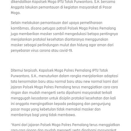
dikendalikan Kapolsek Moga IPTU Totok Purwantoro, S.H. bersama
Anggota lakukan pemantauan di kegiatan masyarakat di Pasar
Moga.
Selain melakukan pemantauan dari upaya pemeliharaan
kamtibmas, disana petugas patroli Polsek Moga Polres Pemalang
juga memberikan masker sambil mengedukasi betapa pentingnya
menjalankan protokol kesehatan diantaranya menggunakan
masker sebagai perlindungan mulut dan hidung agar aman dari
penyebaran virus corona atau covid-19.
Ditemui terpisah, Kapolsek Moga Polres Pemalang IPTU Totok
Purwantoro, S.H., menuturkan dalam rangka menjalankan adaptasi
tata kenormalan baru atau normal baru atau new normal kami dari
jajaran Polsek Moga Polres Pemalang terus menggiatkan cara-cara
ringan dan mudah mengerti serta dipahami masyarakat terkait
menggugah kesadaran untuk disiplin protokol kesehatan dan kali
ini anggota mengingatkan kepada pedagang dan pengunjung
pasar moga yang kebetulan tidak memakai masker dan
memberinya bagi yang tidak membawa.
“Kami dari jajaran Polsek Moga Polres Pemalang terus menggiatkan
cara-cara ringan dan mudah mengerti serta dipahami masyarakat