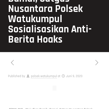
Nusantara Polsek
Watukumpul
Sosialisasikan Anti-
Berita Hoaks
Published by
polsek watukumpul
at
Juni 9, 2020