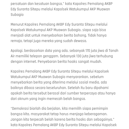
persatuan dan kesatuan bangsa,” kata Kapolres Pemalang AKBP
Edy Suranta Sitepu melalui Kapolsek Watukumpul AKP Muawan
Subagio
Menurut Kapolres Pemalang AKBP Edy Suranta Sitepu melalui
Kapolsek Watukumpul AKP Muawan Subagio, siapa saja bisa
menjadi alat untuk menyebarkan berita bohong. Tidak hanya
remaja, tetapi juga mereka yang sudah dewasa.
Apalagi, berdasarkan data yang ada, sebanyak 170 juta jiwa di Tanah
Air memiliki telepon genggam. Sebanyak 130 juta jiwa terhubung
dengan internet. Penyebaran berita hoaks sangat mudah.
Kapolres Pemalang AKBP Edy Suranta Sitepu melalui Kapolsek
Watukumpul AKP Muawan Subagio menyarankan, sebelum
menyebarkan berita yang diterima melalui sosial media, ada
baiknya dibaca secara keseluruhan. Setelah itu baru dipahami
apakah berita tersebut berasal dari sumber terpercaya atau hanya
dari oknum yang ingin memecah belah bangsa.
“Demokrasi biarlah dia berjalan, kita memilih siapa pemimpin
bangsa kita, masyarakat tetap harus menjaga keberagaman.
Jangan kita terpecah belah karena berita hoaks dan sebagainya,”
kata Kapolres Pemalang AKBP Edy Suranta Sitepu melalui Kapolsek