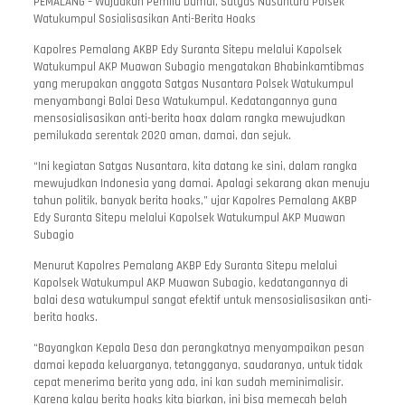
PEMALANG – Wujudkan Pemilu Damai, Satgas Nusantara Polsek
Watukumpul Sosialisasikan Anti-Berita Hoaks
Kapolres Pemalang AKBP Edy Suranta Sitepu melalui Kapolsek
Watukumpul AKP Muawan Subagio mengatakan Bhabinkamtibmas
yang merupakan anggota Satgas Nusantara Polsek Watukumpul
menyambangi Balai Desa Watukumpul. Kedatangannya guna
mensosialisasikan anti-berita hoax dalam rangka mewujudkan
pemilukada serentak 2020 aman, damai, dan sejuk.
“Ini kegiatan Satgas Nusantara, kita datang ke sini, dalam rangka
mewujudkan Indonesia yang damai. Apalagi sekarang akan menuju
tahun politik, banyak berita hoaks,” ujar Kapolres Pemalang AKBP
Edy Suranta Sitepu melalui Kapolsek Watukumpul AKP Muawan
Subagio
Menurut Kapolres Pemalang AKBP Edy Suranta Sitepu melalui
Kapolsek Watukumpul AKP Muawan Subagio, kedatangannya di
balai desa watukumpul sangat efektif untuk mensosialisasikan anti-
berita hoaks.
“Bayangkan Kepala Desa dan perangkatnya menyampaikan pesan
damai kepada keluarganya, tetangganya, saudaranya, untuk tidak
cepat menerima berita yang ada, ini kan sudah meminimalisir.
Karena kalau berita hoaks kita biarkan, ini bisa memecah belah