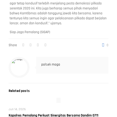
agar tetap kondusif terlebih menjelang pesta demokrasi pilkada
serentak 2020 ini. Kita juga berharap semua pihak menyadari
bahwa Kamtibmas adalah tanggung jawab kita bersama, karena
tentunya kita semua ingin agar pelaksanaan pilkada dapat berjalan
lancar, aman dan kondusif,” ujarnya.
Siap Jaga Pemalang (SIGAP)
Share
0
polsek moga
Related posts
Juli 14, 2026
Kapolres Pemalang Perkuat Sinergitas Bersama Dandim 0711