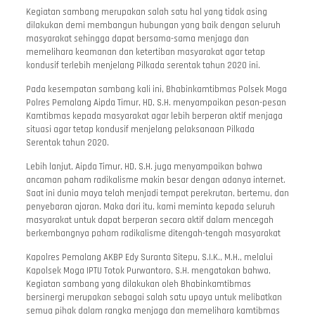
Kegiatan sambang merupakan salah satu hal yang tidak asing
dilakukan demi membangun hubungan yang baik dengan seluruh
masyarakat sehingga dapat bersama-sama menjaga dan
memelihara keamanan dan ketertiban masyarakat agar tetap
kondusif terlebih menjelang Pilkada serentak tahun 2020 ini.
Pada kesempatan sambang kali ini, Bhabinkamtibmas Polsek Moga
Polres Pemalang Aipda Timur, HD, S.H. menyampaikan pesan-pesan
Kamtibmas kepada masyarakat agar lebih berperan aktif menjaga
situasi agar tetap kondusif menjelang pelaksanaan Pilkada
Serentak tahun 2020.
Lebih lanjut, Aipda Timur, HD, S.H. juga menyampaikan bahwa
ancaman paham radikalisme makin besar dengan adanya internet.
Saat ini dunia maya telah menjadi tempat perekrutan, bertemu, dan
penyebaran ajaran. Maka dari itu, kami meminta kepada seluruh
masyarakat untuk dapat berperan secara aktif dalam mencegah
berkembangnya paham radikalisme ditengah-tengah masyarakat
Kapolres Pemalang AKBP Edy Suranta Sitepu, S.I.K., M.H., melalui
Kapolsek Moga IPTU Totok Purwantoro, S.H. mengatakan bahwa,
Kegiatan sambang yang dilakukan oleh Bhabinkamtibmas
bersinergi merupakan sebagai salah satu upaya untuk melibatkan
semua pihak dalam rangka menjaga dan memelihara kamtibmas