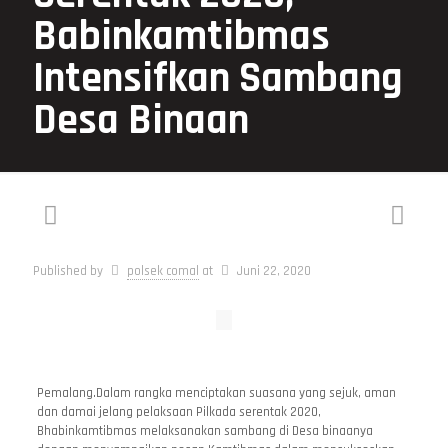
Babinkamtibmas
Intensifkan Sambang
Desa Binaan
Published by
polsek comal
at
Juni 22, 2020
Pemalang.Dalam rangka menciptakan suasana yang sejuk, aman
dan damai jelang pelaksaan Pilkada serentak 2020,
Bhabinkamtibmas melaksanakan sambang di Desa binaanya