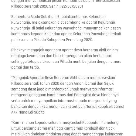
dengan menyampaikan pesan Kamtibmas dalam mensukseskan
Pilkada serentak 2020.Senin ( 22/06/2020)
Sementara Aipda Subkhan Bhabinkamtibmas Kelurahan
Purwoharjo, melaksanakan giat sambang ke aparat Kelurahan
Purwoharjo di balai Kelurahan Purwoharjo menyampaikan pesan
kamtibmas kepada Kalur dan aparat Kelurahan Purwoharjo terkait
pelaksanaan Pilkada Kabupaten Pemalang 2020.
Pihaknya mengajak agar para aparat desa berperan aktif dalam
menjaga keamanan dan tidak terpengaruh akan berita hoax
sehingga tetap pelaksanaan Pilkada nanti berjalan dengan aman,
damai dan tertib.
“Mengajak Aparatur Desa Berperan Aktif dalam mensukseskan
Pilkada serentak Tahun 2020 dengan Aman, Damai dan Sejuk,
sambang desa juga dimanfaatkan untuk menyerap informasi
mengenai gangguan kamtibmas dari Perangkat desa binaannya
serta untuk menyampaikan informasi kepada masyarakat yang
berkaitan dengan keamanan dan ketertiban.”lanjut Kapolsek Comal
AKP Nana Edi Sugito
“Kami mohon kepada seluruh masyarakat Kabupaten Pemalang
untuk bersama-sama menjaga Kamtibmas kondusif dan tidak
melakukan tindakan-tindakan yang dapat mengganggu kelancaran