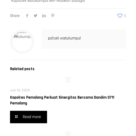
Kapolsek Watukumpul AKP Muawan Subagio
Share
0
polsek watukumpul
Related posts
Juli 14, 2026
Kapolres Pemalang Perkuat Sinergitas Bersama Dandim 0711
Pemalang
Read more