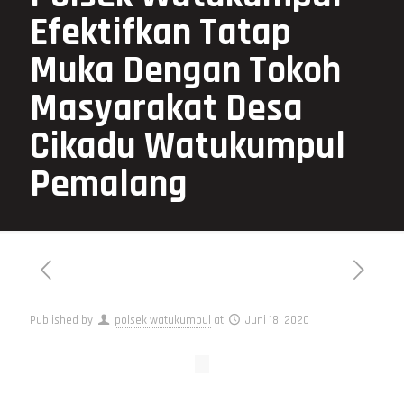
Efektifkan Tatap
Muka Dengan Tokoh
Masyarakat Desa
Cikadu Watukumpul
Pemalang
Published by
polsek watukumpul
at
Juni 18, 2020