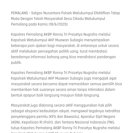
PEMALANG – Satgas Nusantara Polsek Watukumpul Efektifkan Tatap
Muka Dengan Tokoh Masyarakat Desa Cikadu Watukumpul
Pemalang pada Kamis (18/6/2020)
Kapolres Pemalang AKBP Ronny Tri Prasetyo Nugroho melalui
Kapolsek Watukumpul AKP Muawan Subagio menyampaikan
beberapa poin ajakan bagi masyarakat, di antaranya untuk secara
aktif melakukan pencegahan politik uang, turut membatasi
beredarnya informasi bohong yang bisa mendistorsi pandangan
publik.
Kapolres Pemalang AKBP Ronny Tri Prasetyo Nugroho melalui
Kapolsek Watukumpul AKP Muawan Subagio juga mengajak agar
masyarakat secara bersama dapat memastikan semua pemilih bisa
memberikan hak suaranya secara aman tanpa intimidasi dalam
bentuk apapun baik langsung maupun tidak langsung.
Masyarakat juga didorong secara aktif menggunakan hak pilih
sebagai ekspresi kedaulatan rakyat, mengawal tegaknya netralitas
penyelenggara pemilu (KPU dan Bawaslu), Aparatur Sipil Negara
(ASN), Kepolisian RI (Polri), dan Tentara Nasional Indonesia (TNI),
tutup Kapolres Pemalang AKBP Ronny Tri Prasetyo Nugroho melalui