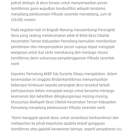
patroli dialogis di desa binaan untuk menyampaikan pesan
kamtibmas guna wujudkan kondusifitas wilayah terutama
menjelang pelaksanaan Pilkada serentak mendatang, Jum’at
(29/05) malam
Pada kegiatan kali ini Brigadir Nanang menyambangi Perangkat
Desa yang sedang melaksanakan piket di Balai Desa Cibelok
Kecamatan Taman Kabupaten Pemalang kemudian memberikan
pembinaan dan menyampaikan pesan supaya dapat mengajak
warganya untuk ikut serta mendukung dan menjaga situasi
kamtibmas demi suksesnya penyelenggaraan Pilkada serentak
nanti
Kapolres Pemalang AKBP Edy Suranta Sitepu mengatakan, dalam
kesempatan ini anggota Bhabinkamtibmas menyampaikan
beberapa himbauan kepada perangkat desa tersebut terkait
partisipasinya dalam mengajak warga untuk bersama menjaga
keamanan dan ketertiban dilingkungannya masing-masing,
khususnya diwilayah Desa Cibelok Kecamatan Taman Kabupaten
Pemalang menjelang pelaksanaan Pilkada serentak nanti
“Kami mengajak aparat desa, untuk senantiasa berkoordinasi dan
melaporkan ke pihak Kepolisian apabila terjadi gangguan
kamtibmas atau gejolak kerawanan lainnya, seperti penyebaran isu