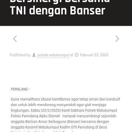
TNI dengan Banser
Published by
polsek watukumpul
at
Februari 22, 2020
PEMALANG –
Guna memelihara situasi kamtibmas agar tetap aman dan kondusif
dan untuk lebih mendorong masyarakat agar giat menjaga
lingkungan, Sabtu (22/2/2020) Kanit Sabhara Polsek Watukumpul
Polres Pemalang Aiptu Slamet nampak menyambangi sejumlah
anggota Barisan Ansor Serbaguna (Banser) bersama dengan
anggota Koramil Watukumpul Kodim 0711 Pemalang di Desa