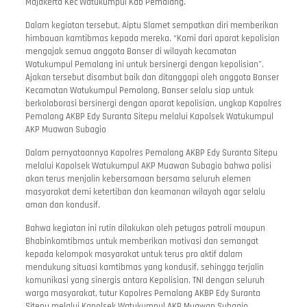
Majakerta Kec Watukumpul Kab Pemalang.
Dalam kegiatan tersebut, Aiptu Slamet sempatkan diri memberikan
himbauan kamtibmas kepada mereka. “Kami dari aparat kepolisian
mengajak semua anggota Banser di wilayah kecamatan
Watukumpul Pemalang ini untuk bersinergi dengan kepolisian”.
Ajakan tersebut disambut baik dan ditanggapi oleh anggota Banser
Kecamatan Watukumpul Pemalang, Banser selalu siap untuk
berkolaborasi bersinergi dengan aparat kepolisian, ungkap Kapolres
Pemalang AKBP Edy Suranta Sitepu melalui Kapolsek Watukumpul
AKP Muawan Subagio
Dalam pernyataannya Kapolres Pemalang AKBP Edy Suranta Sitepu
melalui Kapolsek Watukumpul AKP Muawan Subagio bahwa polisi
akan terus menjalin kebersamaan bersama seluruh elemen
masyarakat demi ketertiban dan keamanan wilayah agar selalu
aman dan kondusif.
Bahwa kegiatan ini rutin dilakukan oleh petugas patroli maupun
Bhabinkamtibmas untuk memberikan motivasi dan semangat
kepada kelompok masyarakat untuk terus pro aktif dalam
mendukung situasi kamtibmas yang kondusif, sehingga terjalin
komunikasi yang sinergis antara Kepolisian, TNI dengan seluruh
warga masyarakat, tutur Kapolres Pemalang AKBP Edy Suranta
Sitepu melalui Kapolsek Watukumpul AKP Muawan Subagio