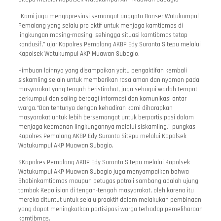
“Kami juga mengapresiasi semangat anggota Banser Watukumpul
Pemalang yang selalu pro aktif untuk menjaga kamtibmas di
lingkungan masing-masing, sehingga situasi kamtibmas tetap
kondusif,” ujar Kapolres Pemalang AKBP Edy Suranta Sitepu melalui
Kapolsek Watukumpul AKP Muawan Subagio.
Himbuan lainnya yang disampaikan yaitu pengaktifan kembali
siskamling selain untuk memberikan rasa aman dan nyaman pada
masyarakat yang tengah beristirahat, juga sebagai wadah tempat
berkumpul dan saling berbagi informasi dan komunikasi antar
warga.“Dan tentunya dengan kehadiran kami diharapkan
masyarakat untuk lebih bersemangat untuk berpartisipasi dalam
menjaga keamanan lingkungannya melalui siskamling,” pungkas
Kapolres Pemalang AKBP Edy Suranta Sitepu melalui Kapolsek
Watukumpul AKP Muawan Subagio.
SKapolres Pemalang AKBP Edy Suranta Sitepu melalui Kapolsek
Watukumpul AKP Muawan Subagio juga menyampaikan bahwa
Bhabinkamtibmas maupun petugas patroli sambang adalah ujung
tombak Kepolisian di tengah-tengah masyarakat, oleh karena itu
mereka dituntut untuk selalu proaktif dalam melakukan pembinaan
yang dapat meningkatkan partisipasi warga terhadap pemeliharaan
kamtibmas.