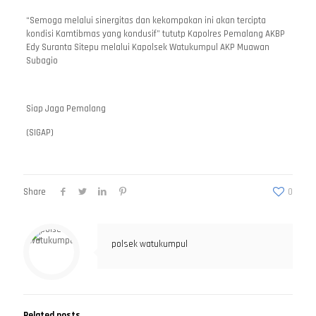
“Semoga melalui sinergitas dan kekompakan ini akan tercipta
kondisi Kamtibmas yang kondusif” tututp Kapolres Pemalang AKBP
Edy Suranta Sitepu melalui Kapolsek Watukumpul AKP Muawan
Subagio
Siap Jaga Pemalang
(SIGAP)
Share
0
polsek watukumpul
Related posts