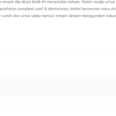
wa tengah Akp Abdul kholik SH mengatakan bahwa, “Dalam rangka untu
sehatan panademi covid 19 diantaranya, hindari kerumunan masa atau 
iluar rumah dan untuk selalu mencuci tangan dengan menggunakan sabu