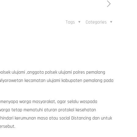
Tags
Categories
lsek ulujami ,anggota polsek ulujami polres pemalang
 Wiyorowetan kecamatan ulujami kabupaten pemalang pada
k menyapa warga masyarakat, agar selalu waspada
 warga tetap mematuhi aturan protokol kesehatan
, hindari kerumunan masa atau social Distancing dan untuk
ersebut.