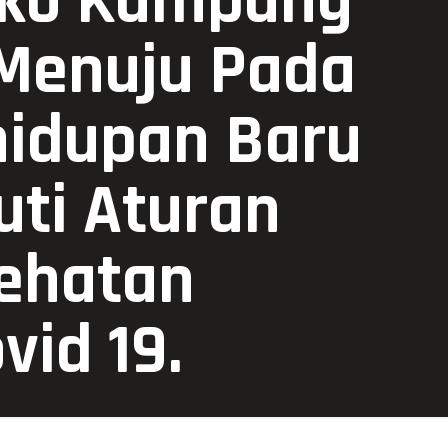
osko Kampung
,Menuju Pada
hidupan Baru
uti Aturan
sehatan
id 19.