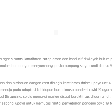
 agar situaasi kamtibmas tetap aman dan kondusif diwilayah hukum po
an malam hari dengan menyambangi posko kampung siaga candi didesa
aan dan himbauan dengan cara dialogis kamtibmas dalam upaya untu
k menuju pada adaptasi kehidupan baru dimasa pandemi covid 19 agar
cal Distancing, selalu memakai masker disaat beraktifitas diluar rumah
r sebagai upaya untuk memutus rantai penyebaran pandemi covid 19 t