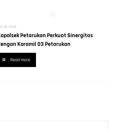
uli 14, 2026
Kapolsek Petarukan Perkuat Sinergitas
dengan Koramil 03 Petarukan
Read more