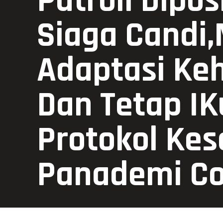
Patroli Dip
Siaga Candi
Adaptasi Ke
Dan Tetap IK
Protokol Ke
Panademi Cov