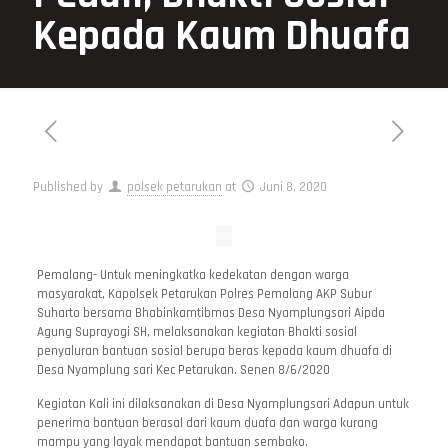
Kepada Kaum Dhuafa
Published by
polsek petarukan
at
Juni 8, 2020
Pemalang- Untuk meningkatka kedekatan dengan warga
masyarakat, Kapolsek Petarukan Polres Pemalang AKP Subur
Suharto bersama Bhabinkamtibmas Desa Nyamplungsari Aipda
Agung Suprayogi SH, melaksanakan kegiatan Bhakti sosial
penyaluran bantuan sosial berupa beras kepada kaum dhuafa di
Desa Nyamplung sari Kec Petarukan. Senen 8/6/2020
Kegiatan Kali ini dilaksanakan di Desa Nyamplungsari Adapun untuk
penerima bantuan berasal dari kaum duafa dan warga kurang
mampu yang layak mendapat bantuan sembako.