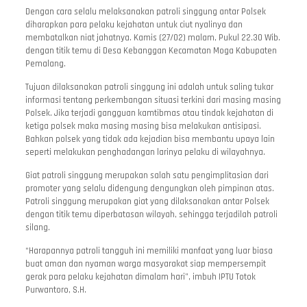
Dengan cara selalu melaksanakan patroli singgung antar Polsek
diharapkan para pelaku kejahatan untuk ciut nyalinya dan
membatalkan niat jahatnya. Kamis (27/02) malam, Pukul 22.30 Wib.
dengan titik temu di Desa Kebanggan Kecamatan Moga Kabupaten
Pemalang.
Tujuan dilaksanakan patroli singgung ini adalah untuk saling tukar
informasi tentang perkembangan situasi terkini dari masing masing
Polsek. Jika terjadi gangguan kamtibmas atau tindak kejahatan di
ketiga polsek maka masing masing bisa melakukan antisipasi.
Bahkan polsek yang tidak ada kejadian bisa membantu upaya lain
seperti melakukan penghadangan larinya pelaku di wilayahnya.
Giat patroli singgung merupakan salah satu pengimplitasian dari
promoter yang selalu didengung dengungkan oleh pimpinan atas.
Patroli singgung merupakan giat yang dilaksanakan antar Polsek
dengan titik temu diperbatasan wilayah, sehingga terjadilah patroli
silang.
“Harapannya patroli tangguh ini memiliki manfaat yang luar biasa
buat aman dan nyaman warga masyarakat siap mempersempit
gerak para pelaku kejahatan dimalam hari”, imbuh IPTU Totok
Purwantoro, S.H.