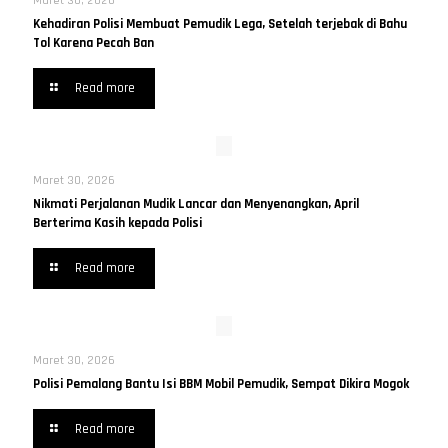
Maret 30, 2026
Kehadiran Polisi Membuat Pemudik Lega, Setelah terjebak di Bahu
Tol Karena Pecah Ban
Read more
Maret 30, 2026
Nikmati Perjalanan Mudik Lancar dan Menyenangkan, April
Berterima Kasih kepada Polisi
Read more
Maret 30, 2026
Polisi Pemalang Bantu Isi BBM Mobil Pemudik, Sempat Dikira Mogok
Read more