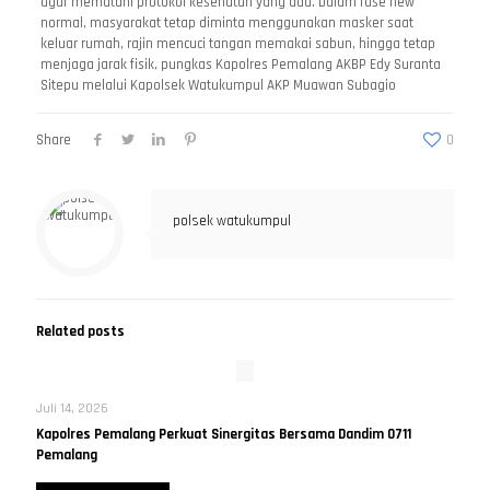
agar mematuhi protokol kesehatan yang ada. Dalam fase new
normal, masyarakat tetap diminta menggunakan masker saat
keluar rumah, rajin mencuci tangan memakai sabun, hingga tetap
menjaga jarak fisik, pungkas Kapolres Pemalang AKBP Edy Suranta
Sitepu melalui Kapolsek Watukumpul AKP Muawan Subagio
Share
0
polsek watukumpul
Related posts
Juli 14, 2026
Kapolres Pemalang Perkuat Sinergitas Bersama Dandim 0711
Pemalang