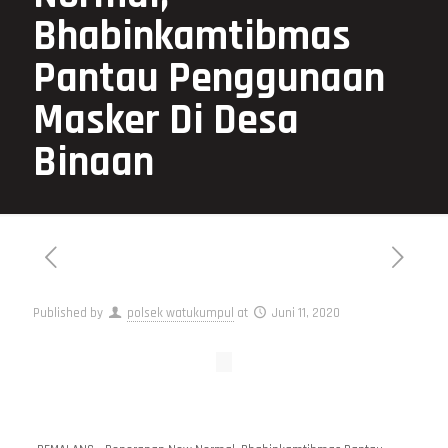
Bhabinkamtibmas
Pantau Penggunaan
Masker Di Desa
Binaan
Published by
polsek watukumpul
at
Juni 11, 2020