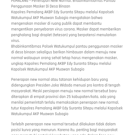
PEMALANG – Penerapan New Normal, Bhabinkamtibmas Pantau
Penggunaan Masker Di Desa Binaan
Kapolres Pemalang AKBP Edy Suranta Sitepu melalui Kapolsek
Watukumpul AKP Muawan Subagio mengatakan bahwa
mengenakan masker di ruang publik dapat membantu
mengentikan penyebaran virus corona. Masker dapat memberikan
penghalang bagi droplet (tetesan) yang berpotensi menularkan
virus.
Bhabinkamtibmas Polsek Watukumpul pantau penggunaan masker
di desa binaan sekaligus berikan himbauan dalam menuju new
normal walaupun orang sehat tetap harus mengenakan masker,
ungkap Kapolres Pemalang AKBP Edy Suranta Sitepu melalui
Kapolsek Watukumpul AKP Muawan Subagio
Penerapan new normal atau tatanan kehidupan baru yang
didengungkan Presiden Joko Widodo menuai pro kontra di tengah
masyarakat. Meski persiapan menuju new normal tersebut baru
diterapkan di empat provinsi dan 25 kabupaten/kota, ada yang
menilai pemerintah terlalu memaksakan penerapan new normal,
tutur Kapolres Pemalang AKBP Edy Suranta Sitepu melalui Kapolsek
Watukumpul AKP Muawan Subagio
Terlebih penerapan new normal tersebut dilakukan tidak dalam
posisi kurva yang menurun. Karena itu, penting bagi masyarakat