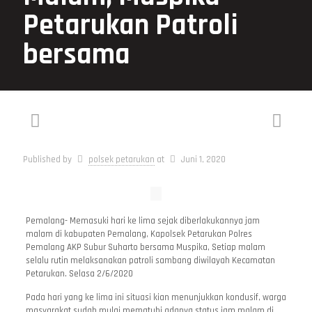
Petarukan Patroli
bersama
Published by
polsek petarukan
at
Juni 1, 2020
Pemalang- Memasuki hari ke lima sejak diberlakukannya jam
malam di kabupaten Pemalang, Kapolsek Petarukan Polres
Pemalang AKP Subur Suharto bersama Muspika, Setiap malam
selalu rutin melaksanakan patroli sambang diwilayah Kecamatan
Petarukan. Selasa 2/6/2020
Pada hari yang ke lima ini situasi kian menunjukkan kondusif, warga
masyarakat sudah mulai mematuhi adanya status jam malam di