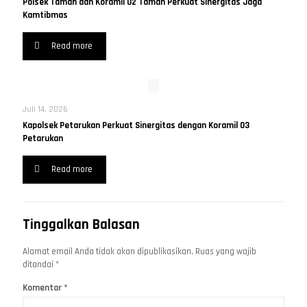
Polsek Taman dan Koramil 02 Taman Perkuat Sinergitas Jaga
Kamtibmas
Read more
Juli 14, 2026
Kapolsek Petarukan Perkuat Sinergitas dengan Koramil 03
Petarukan
Read more
Tinggalkan Balasan
Alamat email Anda tidak akan dipublikasikan.
Ruas yang wajib
ditandai
*
Komentar
*