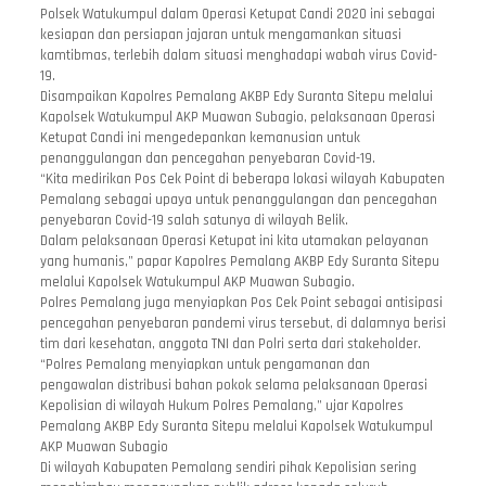
Polsek Watukumpul dalam Operasi Ketupat Candi 2020 ini sebagai
kesiapan dan persiapan jajaran untuk mengamankan situasi
kamtibmas, terlebih dalam situasi menghadapi wabah virus Covid-
19.
Disampaikan Kapolres Pemalang AKBP Edy Suranta Sitepu melalui
Kapolsek Watukumpul AKP Muawan Subagio, pelaksanaan Operasi
Ketupat Candi ini mengedepankan kemanusian untuk
penanggulangan dan pencegahan penyebaran Covid-19.
“Kita medirikan Pos Cek Point di beberapa lokasi wilayah Kabupaten
Pemalang sebagai upaya untuk penanggulangan dan pencegahan
penyebaran Covid-19 salah satunya di wilayah Belik.
Dalam pelaksanaan Operasi Ketupat ini kita utamakan pelayanan
yang humanis,” papar Kapolres Pemalang AKBP Edy Suranta Sitepu
melalui Kapolsek Watukumpul AKP Muawan Subagio.
Polres Pemalang juga menyiapkan Pos Cek Point sebagai antisipasi
pencegahan penyebaran pandemi virus tersebut, di dalamnya berisi
tim dari kesehatan, anggota TNI dan Polri serta dari stakeholder.
“Polres Pemalang menyiapkan untuk pengamanan dan
pengawalan distribusi bahan pokok selama pelaksanaan Operasi
Kepolisian di wilayah Hukum Polres Pemalang,” ujar Kapolres
Pemalang AKBP Edy Suranta Sitepu melalui Kapolsek Watukumpul
AKP Muawan Subagio
Di wilayah Kabupaten Pemalang sendiri pihak Kepolisian sering