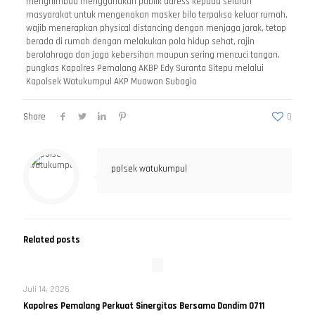
menghimbau menggunakan publik adress kepada seluruh
masyarakat untuk mengenakan masker bila terpaksa keluar rumah,
wajib menerapkan physical distancing dengan menjaga jarak, tetap
berada di rumah dengan melakukan pola hidup sehat, rajin
berolahraga dan jaga kebersihan maupun sering mencuci tangan,
pungkas Kapolres Pemalang AKBP Edy Suranta Sitepu melalui
Kapolsek Watukumpul AKP Muawan Subagio
Share
0
polsek watukumpul
Related posts
Juli 14, 2026
Kapolres Pemalang Perkuat Sinergitas Bersama Dandim 0711