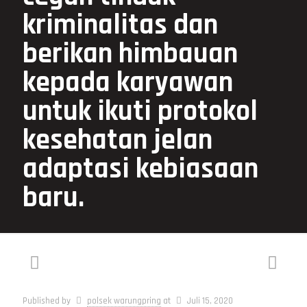
kriminalitas dan
berikan himbauan
kepada karyawan
untuk ikuti protokol
kesehatan jelan
adaptasi kebiasaan
baru.
Published by
polsek warungpring
at
Juli 15, 2020