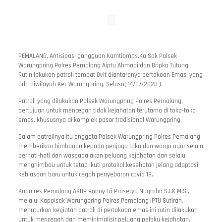
PEMALANG. Antisipasi gangguan Kamtibmas,Ka Spk Polsek
Warungpring Polres Pemalang Aiptu Ahmadi dan Bripka Tutung,
Rutin lakukan patroli tempat Ovit diantaranya pertokoan Emas, yang
ada diwilayah Kec Warungpring. Selasa( 14/07/2020 ).
Patroli yang dilakukan Polsek Warungpring Polres Pemalang,
bertujuan untuk mencegah tidak kejahatan terutama di toko-toko
emas, khususnya di komplek pasar tradisional Warungpring.
Dalam patrolinya itu anggota Polsek Warungpring Polres Pemalang
memberikan himbauan kepada penjaga toko dan warga agar selalu
berhati-hati dan waspada akan peluang kejahatan dan selalu
menghimbau untuk tetap ikuti protokol kesehatan jelang adaptasi
kebiasaan baru untuk cegah penyebaran covid 19..
Kapolres Pemalang AKBP Ronny Tri Prasetyo Nugroho S.I.K M.Si,
melalui Kapolsek Warungpring Polres Pemalang IPTU Sutiran,
menuturkan kegiatan patroli di pertokoan emas ini rutin dilakukan
untuk mencegah dan meminimalisir peluang pelaku kejahatan,