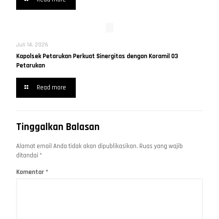
Juli 14, 2026
Kapolsek Petarukan Perkuat Sinergitas dengan Koramil 03
Petarukan
Read more
Tinggalkan Balasan
Alamat email Anda tidak akan dipublikasikan.
Ruas yang wajib
ditandai
*
Komentar
*