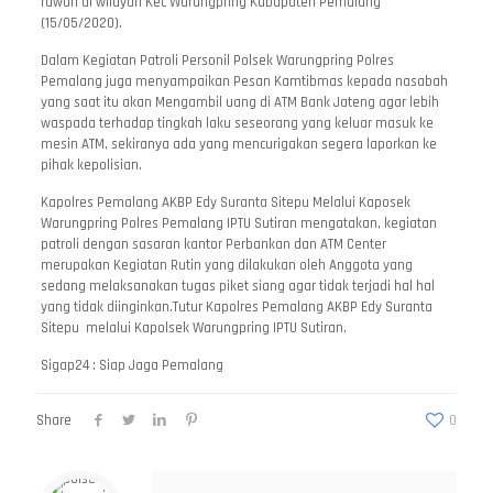
rawan di wilayah Kec Warungpring Kabupaten Pemalang
(15/05/2020).
Dalam Kegiatan Patroli Personil Polsek Warungpring Polres
Pemalang juga menyampaikan Pesan Kamtibmas kepada nasabah
yang saat itu akan Mengambil uang di ATM Bank Jateng agar lebih
waspada terhadap tingkah laku seseorang yang keluar masuk ke
mesin ATM, sekiranya ada yang mencurigakan segera laporkan ke
pihak kepolisian.
Kapolres Pemalang AKBP Edy Suranta Sitepu Melalui Kaposek
Warungpring Polres Pemalang IPTU Sutiran mengatakan, kegiatan
patroli dengan sasaran kantor Perbankan dan ATM Center
merupakan Kegiatan Rutin yang dilakukan oleh Anggota yang
sedang melaksanakan tugas piket siang agar tidak terjadi hal hal
yang tidak diinginkan.Tutur Kapolres Pemalang AKBP Edy Suranta
Sitepu melalui Kapolsek Warungpring IPTU Sutiran.
Sigap24 : Siap Jaga Pemalang
Share
0