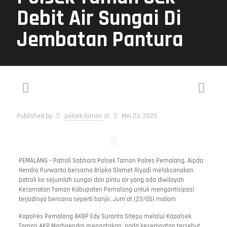
Debit Air Sungai Di
Jembatan Pantura
Published by
polsek taman
at
Mei 23, 2020
PEMALANG – Patroli Sabhara Polsek Taman Polres Pemalang, Aipda
Hendro Purwanto bersama Bripka Slamet Riyadi melaksanakan
patroli ke sejumlah sungai dan pintu air yang ada diwilayah
Kecamatan Taman Kabupaten Pemalang untuk mengantisipasi
terjadinya bencana seperti banjir, Jum’at (22/05) malam
Kapolres Pemalang AKBP Edy Suranta Sitepu melalui Kapolsek
Taman AKP Marhaendro mengatakan, pada kesempatan tersebut