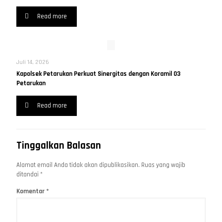
Read more
Juli 14, 2026
Kapolsek Petarukan Perkuat Sinergitas dengan Koramil 03
Petarukan
Read more
Tinggalkan Balasan
Alamat email Anda tidak akan dipublikasikan.
Ruas yang wajib
ditandai
*
Komentar
*