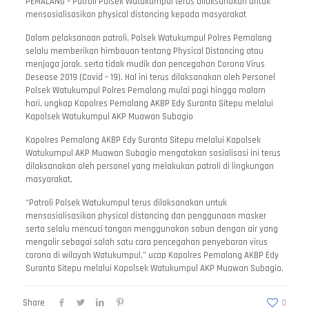
PEMALANG – Patroli Polsek Watukumpul terus dilaksanakan untuk
mensosialisasikan physical distancing kepada masyarakat
Dalam pelaksanaan patroli, Polsek Watukumpul Polres Pemalang
selalu memberikan himbauan tentang Physical Distancing atau
menjaga jarak, serta tidak mudik dan pencegahan Corona Virus
Desease 2019 (Covid – 19). Hal ini terus dilaksanakan oleh Personel
Polsek Watukumpul Polres Pemalang mulai pagi hingga malam
hari, ungkap Kapolres Pemalang AKBP Edy Suranta Sitepu melalui
Kapolsek Watukumpul AKP Muawan Subagio
Kapolres Pemalang AKBP Edy Suranta Sitepu melalui Kapolsek
Watukumpul AKP Muawan Subagio mengatakan sosialisasi ini terus
dilaksanakan oleh personel yang melakukan patroli di lingkungan
masyarakat.
“Patroli Polsek Watukumpul terus dilaksanakan untuk
mensosialisasikan physical distancing dan penggunaan masker
serta selalu mencuci tangan menggunakan sabun dengan air yang
mengalir sebagai salah satu cara pencegahan penyebaran virus
corona di wilayah Watukumpul,” ucap Kapolres Pemalang AKBP Edy
Suranta Sitepu melalui Kapolsek Watukumpul AKP Muawan Subagio.
Share
0