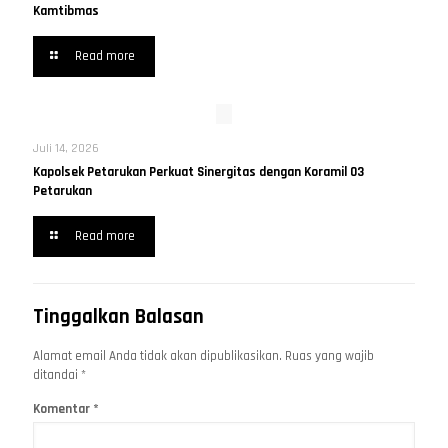
Kamtibmas
Read more
Juli 14, 2026
Kapolsek Petarukan Perkuat Sinergitas dengan Koramil 03
Petarukan
Read more
Tinggalkan Balasan
Alamat email Anda tidak akan dipublikasikan.
Ruas yang wajib
ditandai
*
Komentar
*