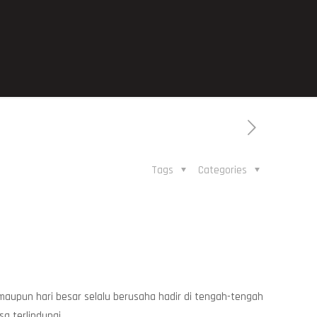
Tags
Categories
 maupun hari besar selalu berusaha hadir di tengah-tengah
a terlindungi.