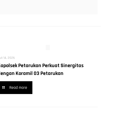
uli 14, 2026
Kapolsek Petarukan Perkuat Sinergitas
dengan Koramil 03 Petarukan
Read more