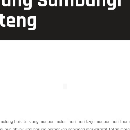
lang Sambangi
teng
lang baik itu siang maupun malam hari, hari kerja maupun hari libur
aupun obyek vital berupa perbankan sehingga masyarakat tetap meras