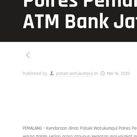
Polres Pema
ATM Bank Ja
Published by
polsek watukumpul
at
Mei 16, 2020
PEMALANG – Kendaraan dinas Polsek Watukumpul Polres Pema
warga dalam setiap acara ataupun kegiatan masyarakat m