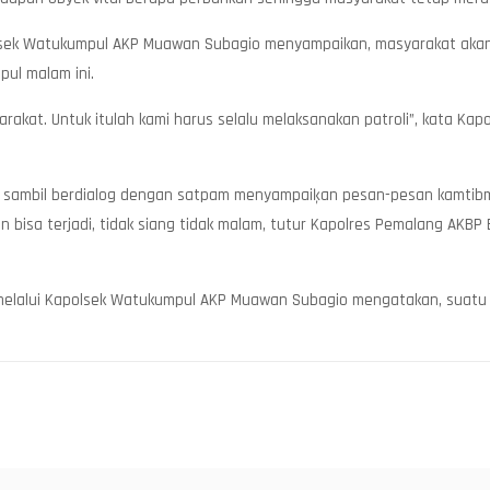
lsek Watukumpul AKP Muawan Subagio menyampaikan, masyarakat akan l
pul malam ini.
rakat. Untuk itulah kami harus selalu melaksanakan patroli”, kata Kap
g sambil berdialog dengan satpam menyampaiķan pesan-pesan kamti
n bisa terjadi, tidak siang tidak malam, tutur Kapolres Pemalang AKB
melalui Kapolsek Watukumpul AKP Muawan Subagio mengatakan, suatu hal