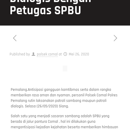
Petugas SPBU
Published by
polsek comal
at
Mei 26, 2020
Pemalang.Antisipasi gangguan kamtibmas serta dalam rangka
memberikan rasa aman dan nyaman, personil Polsek Comal Polres
Pemalang rutin laksanakan patroli sambang maupun patroli
dialogis. Selasa (26/05/2020) Siang.
Salah satu yang menjadi sasaran sambang adalah SPBU yang
berada di jalur pantura Comal , hal ini dilakukan guna
mengantisipasi kejadian kejahatan beserta memberikan himbauan