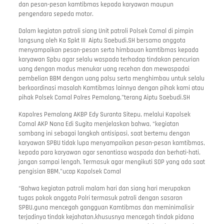
dan pesan-pesan kamtibmas kepada karyawan maupun
pengendara sepeda motor.
Dalam kegiatan patroli siang Unit patroli Polsek Comal di pimpin
langsung oleh Ka Spkt III Aiptu Saebudi.SH bersama anggota
menyampaikan pesan-pesan serta himbauan kamtibmas kepada
karyawan Spbu agar selalu waspada terhadap tindakan pencurian
uang dengan modus menukar uang recehan dan mewaspadai
pembelian BBM dengan uang palsu serta menghimbau untuk selalu
berkoordinasi masalah Kamtibmas lainnya dengan pihak kami atau
pihak Polsek Comal Polres Pemalang,”terang Aiptu Saebudi.SH
Kapolres Pemalang AKBP Edy Suranta Sitepu, melalui Kapolsek
Comal AKP Nana Edi Sugito menjelaskan bahwa, “kegiatan
sambang ini sebagai langkah antisipasi, saat bertemu dengan
karyawan SPBU tidak lupa menyampaikan pesan-pesan kamtibmas,
kepada para karyawan agar senantiasa waspada dan berhati-hati,
jangan sampai lengah, Termasuk agar mengikuti SOP yang ada saat
pengisian BBM,”ucap Kapolsek Comal
“Bahwa kegiatan patroli malam hari dan siang hari merupakan
tugas pokok anggota Polri termasuk patroli dengan sasaran
SPBU,guna mencegah gangguan Kamtibmas dan meminimalisir
terjadinya tindak kejahatan,khususnya mencegah tindak pidana