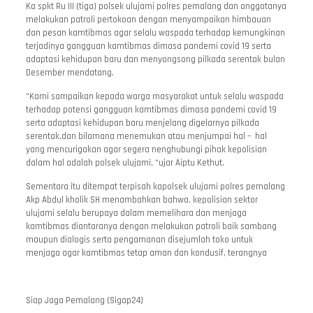
Ka spkt Ru III (tiga) polsek ulujami polres pemalang dan anggotanya
melakukan patroli pertokoan dengan menyampaikan himbauan
dan pesan kamtibmas agar selalu waspada terhadap kemungkinan
terjadinya gangguan kamtibmas dimasa pandemi covid 19 serta
adaptasi kehidupan baru dan menyongsong pilkada serentak bulan
Desember mendatang.
“Kami sampaikan kepada warga masyarakat untuk selalu waspada
terhadap potensi gangguan kamtibmas dimasa pandemi covid 19
serta adaptasi kehidupan baru menjelang digelarnya pilkada
serentak,dan bilamana menemukan atau menjumpai hal – hal
yang mencurigakan agar segera nenghubungi pihak kepolisian
dalam hal adalah polsek ulujami, “ujar Aiptu Kethut.
Sementara itu ditempat terpisah kapolsek ulujami polres pemalang
Akp Abdul kholik SH menambahkan bahwa, kepolisian sektor
ulujami selalu berupaya dalam memelihara dan menjaga
kamtibmas diantaranya dengan melakukan patroli baik sambang
maupun dialogis serta pengamanan disejumlah toko untuk
menjaga agar kamtibmas tetap aman dan kondusif, terangnya
Siap Jaga Pemalang (Sigap24)