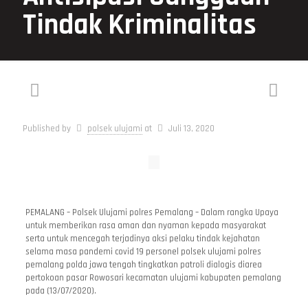
Tindak Kriminalitas
Published by
polsek ulujami
at
Juli 13, 2020
PEMALANG – Polsek Ulujami polres Pemalang – Dalam rangka Upaya
untuk memberikan rasa aman dan nyaman kepada masyarakat
serta untuk mencegah terjadinya aksi pelaku tindak kejahatan
selama masa pandemi covid 19 personel polsek ulujami polres
pemalang polda jawa tengah tingkatkan patroli dialogis diarea
pertokoan pasar Rowosari kecamatan ulujami kabupaten pemalang
pada (13/07/2020).