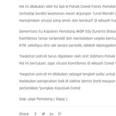
Hal ini dilakukan oleh Ka Spk III Polsek Comal Polres Pe
terhadap kondisi keamanan mesin Anjungan Tunai Mandiri 
menciptakan situasi yang aman dan kondusif di wilayah hu
Sementara Itu Kapolres Pemalang AKBP Edy Suranta Sitep
Kamtibmas tetap terkendali dan meniadakan segala bentu
ATM, sekaligus kita cek secara periodik, adakah kejanggala
“Kegiatan patroli terus digalakan oleh Unit Sabhara Pols
Hal ini bertujuan, agar situasi Kamtibmas di wilayah Comal
“Kegiatan patroli ini dilakukan sebagai langkah polisi un
melakukan pengecekan baik di sekitar kantor bank maupun
perbankkan,”pungkas Kapolsek Comal
Siap Jaga Pemalang ( Sigap )
Share