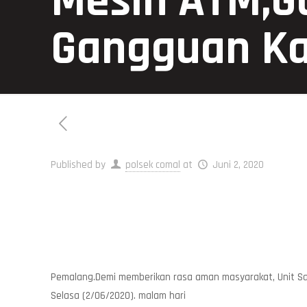
Mesin ATM,G
Gangguan K
Published by
polsek comal
at
Juni 2, 2020
Pemalang.Demi memberikan rasa aman masyarakat, Unit Sa
Selasa (2/06/2020). malam hari