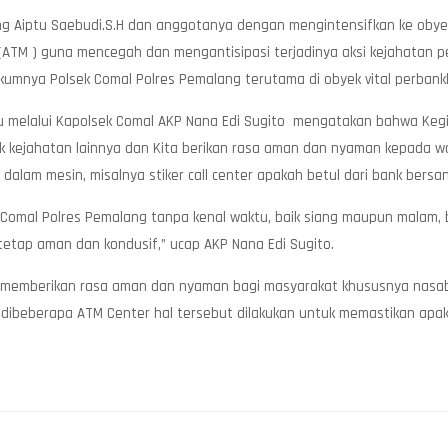
malang Aiptu Saebudi.S.H dan anggotanya dengan mengintensifkan ke ob
(ATM ) guna mencegah dan mengantisipasi terjadinya aksi kejahatan 
kumnya Polsek Comal Polres Pemalang terutama di obyek vital perbank
u melalui Kapolsek Comal AKP Nana Edi Sugito mengatakan bahwa Kegi
k kejahatan lainnya dan Kita berikan rasa aman dan nyaman kepada w
n dalam mesin, misalnya stiker call center apakah betul dari bank bersa
ek Comal Polres Pemalang tanpa kenal waktu, baik siang maupun malam
 tetap aman dan kondusif,” ucap AKP Nana Edi Sugito.
tuk memberikan rasa aman dan nyaman bagi masyarakat khususnya nasabah
 dibeberapa ATM Center hal tersebut dilakukan untuk memastikan apa