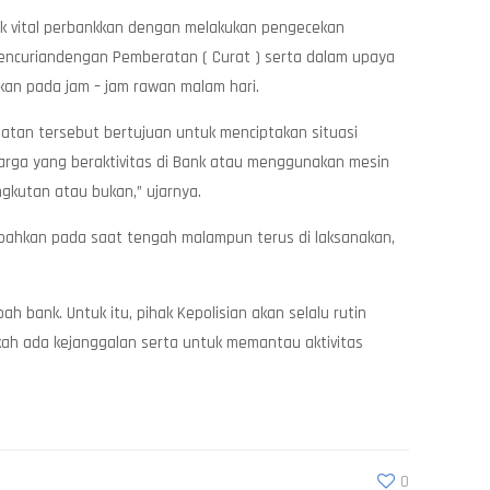
yek vital perbankkan dengan melakukan pengecekan
pencuriandengan Pemberatan ( Curat ) serta dalam upaya
kan pada jam – jam rawan malam hari.
atan tersebut bertujuan untuk menciptakan situasi
arga yang beraktivitas di Bank atau menggunakan mesin
ngkutan atau bukan,” ujarnya.
, bahkan pada saat tengah malampun terus di laksanakan,
 bank. Untuk itu, pihak Kepolisian akan selalu rutin
kah ada kejanggalan serta untuk memantau aktivitas
0