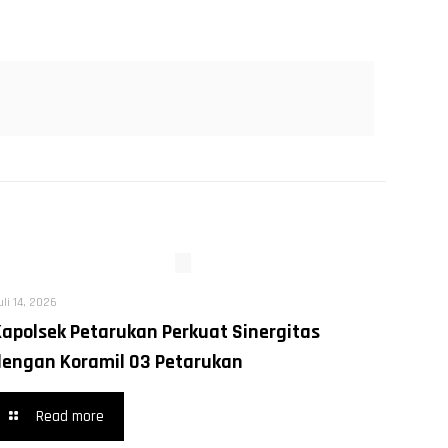
uli 14, 2026
Kapolsek Petarukan Perkuat Sinergitas
dengan Koramil 03 Petarukan
Read more