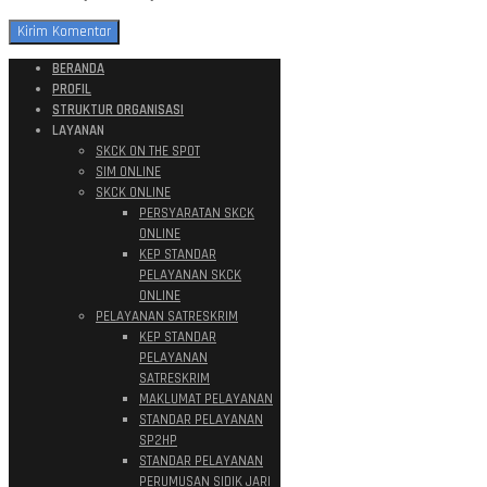
BERANDA
PROFIL
STRUKTUR ORGANISASI
LAYANAN
SKCK ON THE SPOT
SIM ONLINE
SKCK ONLINE
PERSYARATAN SKCK
ONLINE
KEP STANDAR
PELAYANAN SKCK
ONLINE
PELAYANAN SATRESKRIM
KEP STANDAR
PELAYANAN
SATRESKRIM
MAKLUMAT PELAYANAN
STANDAR PELAYANAN
SP2HP
STANDAR PELAYANAN
PERUMUSAN SIDIK JARI