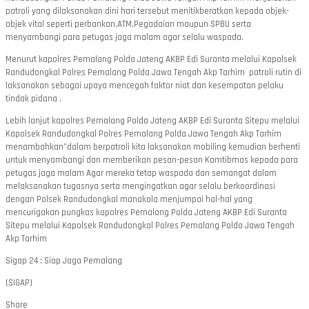
patroli yang dilaksanakan dini hari tersebut menitikberatkan kepada objek-
objek vital seperti perbankan,ATM,Pegadaian maupun SPBU serta
menyambangi para petugas jaga malam agar selalu waspada.
Menurut kapolres Pemalang Polda Jateng AKBP Edi Suranta melalui Kapolsek
Randudongkal Polres Pemalang Polda Jawa Tengah Akp Tarhim patroli rutin di
laksanakan sebagai upaya mencegah faktor niat dan kesempatan pelaku
tindak pidana .
Lebih lanjut kapolres Pemalang Polda Jateng AKBP Edi Suranta Sitepu melalui
Kapolsek Randudongkal Polres Pemalang Polda Jawa Tengah Akp Tarhim
menambahkan”dalam berpatroli kita laksanakan mobiling kemudian berhenti
untuk menyambangi dan memberikan pesan-pesan Kamtibmas kepada para
petugas jaga malam Agar mereka tetap waspada dan semangat dalam
melaksanakan tugasnya serta mengingatkan agar selalu berkoordinasi
dengan Polsek Randudongkal manakala menjumpai hal-hal yang
mencurigakan pungkas kapolres Pemalang Polda Jateng AKBP Edi Suranta
Sitepu melalui Kapolsek Randudongkal Polres Pemalang Polda Jawa Tengah
Akp Tarhim
Sigap 24 : Siap Jaga Pemalang
(SIGAP)
Share