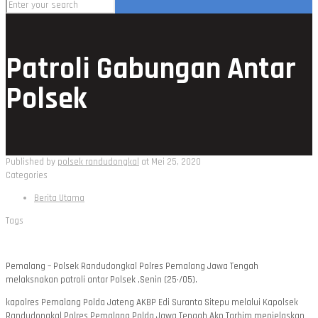
Patroli Gabungan Antar
Polsek
Published by
polsek randudongkal
at
Mei 25, 2020
Categories
Berita Utama
Tags
Pemalang – Polsek Randudongkal Polres Pemalang Jawa Tengah
melaksnakan patroli antar Polsek ,Senin (25·/05).
kapolres Pemalang Polda Jateng AKBP Edi Suranta Sitepu melalui Kapolsek
Randudongkal Polres Pemalang Polda Jawa Tengah Akp Tarhim menjelaskan