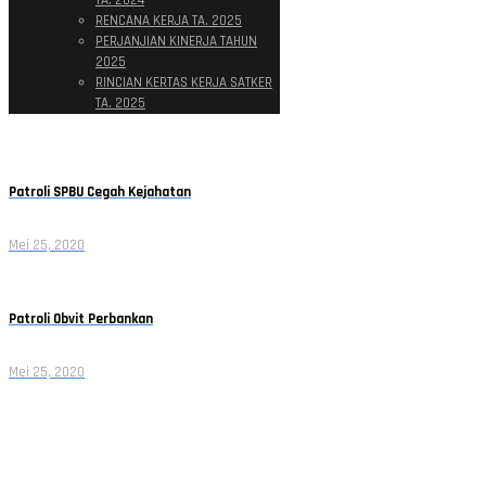
TA. 2024
RENCANA KERJA TA. 2025
PERJANJIAN KINERJA TAHUN
2025
RINCIAN KERTAS KERJA SATKER
TA. 2025
Patroli SPBU Cegah Kejahatan
Mei 25, 2020
Patroli Obvit Perbankan
Mei 25, 2020