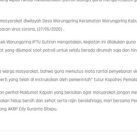
a masyarakat diwilayah Desa Warungpring Kecamatan Warungpring Ka
ran virus corona, (27/05/2020) .
sek Warungpring IPTU Sutiran mengatakan, kegiatan ini dilakukan gu
yang dijumpai saat patroli untuk selalu berada dirumah saja dan hin
a warga masyarakat, bahwa guna memutus mata rantai penyebaran viru
rti yang telah di instruksikan oleh pemerintah” tutur Kapolres Pema
n perihal Maklumat Kapolri yang berisikan agar masyarakat jangan 
kan hidup bersih dan sehat serta rajin berolahraga, mari bersama Pem
ang AKBP Edy Suranta Sitepu.