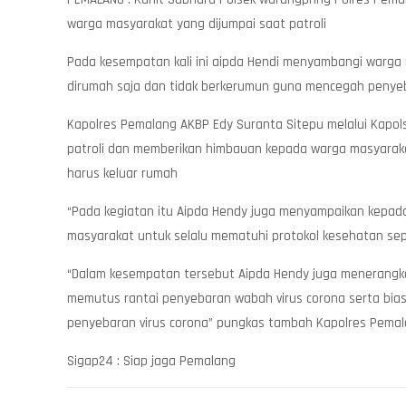
warga masyarakat yang dijumpai saat patroli
Pada kesempatan kali ini aipda Hendi menyambangi warg
dirumah saja dan tidak berkerumun guna mencegah penyeba
Kapolres Pemalang AKBP Edy Suranta Sitepu melalui Kapol
patroli dan memberikan himbauan kepada warga masyarakat 
harus keluar rumah
“Pada kegiatan itu Aipda Hendy juga menyampaikan kepad
masyarakat untuk selalu mematuhi protokol kesehatan sepe
“Dalam kesempatan tersebut Aipda Hendy juga menerangka
memutus rantai penyebaran wabah virus corona serta biasa
penyebaran virus corona” pungkas tambah Kapolres Pemal
Sigap24 : Siap jaga Pemalang