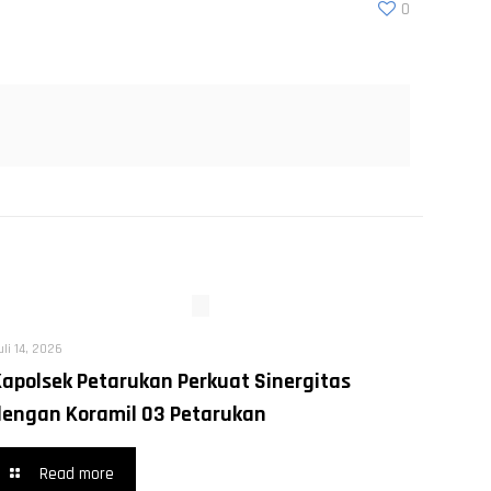
0
uli 14, 2026
Kapolsek Petarukan Perkuat Sinergitas
dengan Koramil 03 Petarukan
Read more