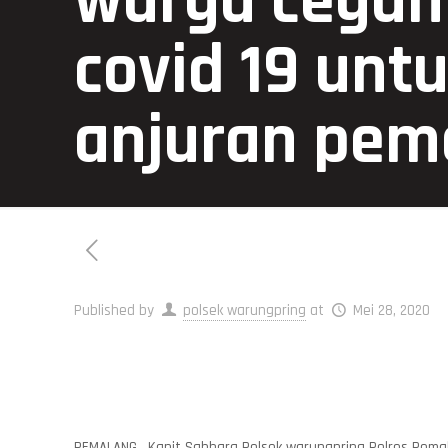
warga cegah
covid 19 unt
anjuran pem
Published by
polsek warungpring
at
Mei 28, 2020
PEMALANG . Kanit Sabhara Polsek warungpring Polres Pem