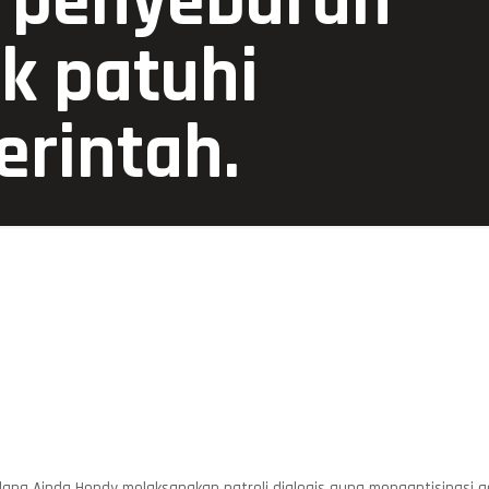
 penyebaran
uk patuhi
erintah.
alang Aipda Hendy melaksanakan patroli dialogis guna mengantisipa