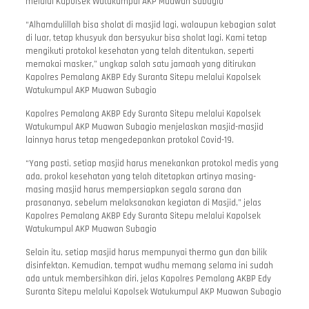
melalui Kapolsek Watukumpul AKP Muawan Subagio
“Alhamdulillah bisa sholat di masjid lagi, walaupun kebagian salat
di luar, tetap khusyuk dan bersyukur bisa sholat lagi. Kami tetap
mengikuti protokol kesehatan yang telah ditentukan, seperti
memakai masker,” ungkap salah satu jamaah yang ditirukan
Kapolres Pemalang AKBP Edy Suranta Sitepu melalui Kapolsek
Watukumpul AKP Muawan Subagio
Kapolres Pemalang AKBP Edy Suranta Sitepu melalui Kapolsek
Watukumpul AKP Muawan Subagio menjelaskan masjid-masjid
lainnya harus tetap mengedepankan protokol Covid-19.
“Yang pasti, setiap masjid harus menekankan protokol medis yang
ada, prokol kesehatan yang telah ditetapkan artinya masing-
masing masjid harus mempersiapkan segala sarana dan
prasananya, sebelum melaksanakan kegiatan di Masjid,” jelas
Kapolres Pemalang AKBP Edy Suranta Sitepu melalui Kapolsek
Watukumpul AKP Muawan Subagio
Selain itu, setiap masjid harus mempunyai thermo gun dan bilik
disinfektan. Kemudian, tempat wudhu memang selama ini sudah
ada untuk membersihkan diri, jelas Kapolres Pemalang AKBP Edy
Suranta Sitepu melalui Kapolsek Watukumpul AKP Muawan Subagio