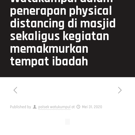
penerapan physical
distancing di masjid
sekaligus kegiatan
memakmurkan
tempat ibadah
Published by
polsek watukumpul
at
Mei 31, 2020