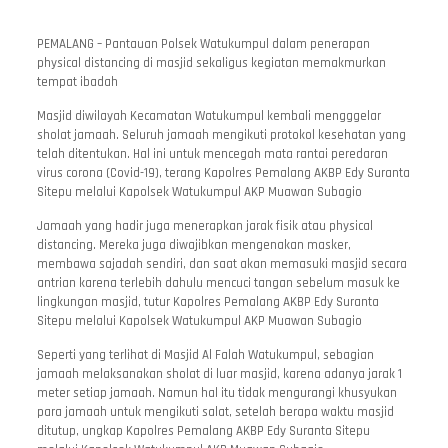
PEMALANG – Pantauan Polsek Watukumpul dalam penerapan
physical distancing di masjid sekaligus kegiatan memakmurkan
tempat ibadah
Masjid diwilayah Kecamatan Watukumpul kembali mengggelar
sholat jamaah. Seluruh jamaah mengikuti protokol kesehatan yang
telah ditentukan. Hal ini untuk mencegah mata rantai peredaran
virus corona (Covid-19), terang Kapolres Pemalang AKBP Edy Suranta
Sitepu melalui Kapolsek Watukumpul AKP Muawan Subagio
Jamaah yang hadir juga menerapkan jarak fisik atau physical
distancing. Mereka juga diwajibkan mengenakan masker,
membawa sajadah sendiri, dan saat akan memasuki masjid secara
antrian karena terlebih dahulu mencuci tangan sebelum masuk ke
lingkungan masjid, tutur Kapolres Pemalang AKBP Edy Suranta
Sitepu melalui Kapolsek Watukumpul AKP Muawan Subagio
Seperti yang terlihat di Masjid Al Falah Watukumpul, sebagian
jamaah melaksanakan sholat di luar masjid, karena adanya jarak 1
meter setiap jamaah. Namun hal itu tidak mengurangi khusyukan
para jamaah untuk mengikuti salat, setelah berapa waktu masjid
ditutup, ungkap Kapolres Pemalang AKBP Edy Suranta Sitepu