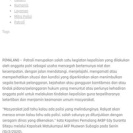
Humanis
Layanan
Mitra Polisi
Patroli
Tags
PEMALANG – Patroli merupakan salah satu kegiatan kepolisian yang dilakukan
oleh anggota polri sebagai usaha mencegah bertemunya niat dan
kesempatan, dengan jalan mendatangi, menjelajahi, mengamati atau
memperhatikan situasi dan kondisi yang diperkirakan akan menimbulkan
segala bentuk pelanggaran, kejahatan atau gangguan kamtibmas dan atau
tindak pidana/pelanggaran hukum yang menuntut atau perlunya kehadiran
anggota polri untuk melakukan tindakan kepolisian guna terpeliharanya
ketertiban dan menjamin keamanan umum masyarakat.
“Masyarakat jadi tahu kalau ada polisi yang melindunginya. Rakyat akan
merasa aman kalau tahu ada polisi, salah satunya ya ditunjukkan dengan
seragam dinas yang dikenakan,” kata Kapolres Pemalang AKBP Edy Suranta
Sitepu melalui Kapolsek Watukumpul AKP Muawan Subagio pada Senin
(10/2/2020).