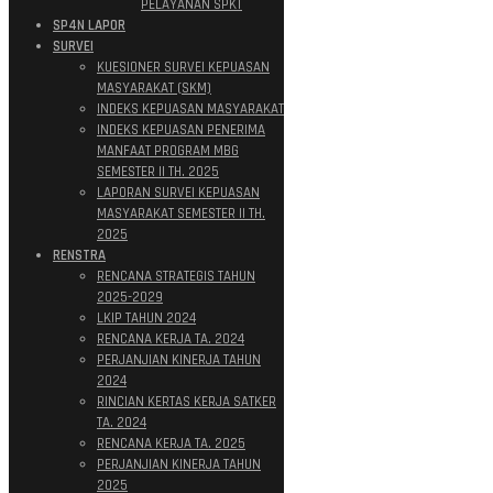
PELAYANAN SPKT
SP4N LAPOR
SURVEI
KUESIONER SURVEI KEPUASAN
MASYARAKAT (SKM)
INDEKS KEPUASAN MASYARAKAT
INDEKS KEPUASAN PENERIMA
MANFAAT PROGRAM MBG
SEMESTER II TH. 2025
LAPORAN SURVEI KEPUASAN
MASYARAKAT SEMESTER II TH.
2025
RENSTRA
RENCANA STRATEGIS TAHUN
2025-2029
LKIP TAHUN 2024
RENCANA KERJA TA. 2024
PERJANJIAN KINERJA TAHUN
2024
RINCIAN KERTAS KERJA SATKER
TA. 2024
RENCANA KERJA TA. 2025
PERJANJIAN KINERJA TAHUN
2025