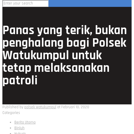
Panas yang terik, bukan
penghalang bagi Polsek
Watukumpul untuk
tetap melaksanakan
patroli
Published by
polsek watukumpul
at
Februari 10, 2020
Categories
Berita Utama
Binluh
Hukum