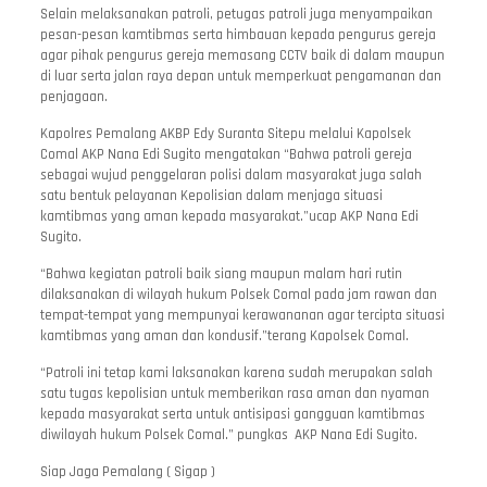
Selain melaksanakan patroli, petugas patroli juga menyampaikan
pesan-pesan kamtibmas serta himbauan kepada pengurus gereja
agar pihak pengurus gereja memasang CCTV baik di dalam maupun
di luar serta jalan raya depan untuk memperkuat pengamanan dan
penjagaan.
Kapolres Pemalang AKBP Edy Suranta Sitepu melalui Kapolsek
Comal AKP Nana Edi Sugito mengatakan “Bahwa patroli gereja
sebagai wujud penggelaran polisi dalam masyarakat juga salah
satu bentuk pelayanan Kepolisian dalam menjaga situasi
kamtibmas yang aman kepada masyarakat.”ucap AKP Nana Edi
Sugito.
“Bahwa kegiatan patroli baik siang maupun malam hari rutin
dilaksanakan di wilayah hukum Polsek Comal pada jam rawan dan
tempat-tempat yang mempunyai kerawananan agar tercipta situasi
kamtibmas yang aman dan kondusif.”terang Kapolsek Comal.
“Patroli ini tetap kami laksanakan karena sudah merupakan salah
satu tugas kepolisian untuk memberikan rasa aman dan nyaman
kepada masyarakat serta untuk antisipasi gangguan kamtibmas
diwilayah hukum Polsek Comal.” pungkas AKP Nana Edi Sugito.
Siap Jaga Pemalang ( Sigap )