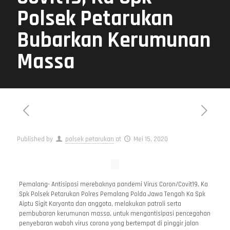
Polsek Petarukan
Bubarkan Kerumunan
Massa
Published by
polsek petarukan
at
Mei 15, 2020
Pemalang- Antisipasi merebaknya pandemi Virus Coron/Covit19, Ka
Spk Polsek Petarukan Polres Pemalang Polda Jawa Tengah Ka Spk
Aiptu Sigit Karyanta dan anggota, melakukan patroli serta
pembubaran kerumunan massa, untuk mengantisipasi pencegahan
penyebaran wabah virus corona yang bertempat di pinggir jalan