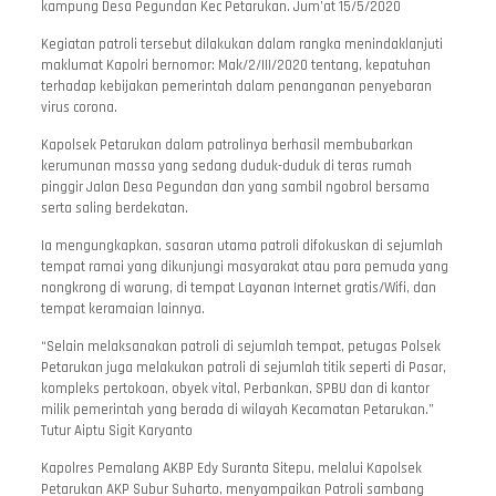
kampung Desa Pegundan Kec Petarukan. Jum’at 15/5/2020
Kegiatan patroli tersebut dilakukan dalam rangka menindaklanjuti
maklumat Kapolri bernomor: Mak/2/III/2020 tentang, kepatuhan
terhadap kebijakan pemerintah dalam penanganan penyebaran
virus corona.
Kapolsek Petarukan dalam patrolinya berhasil membubarkan
kerumunan massa yang sedang duduk-duduk di teras rumah
pinggir Jalan Desa Pegundan dan yang sambil ngobrol bersama
serta saling berdekatan.
Ia mengungkapkan, sasaran utama patroli difokuskan di sejumlah
tempat ramai yang dikunjungi masyarakat atau para pemuda yang
nongkrong di warung, di tempat Layanan Internet gratis/Wifi, dan
tempat keramaian lainnya.
“Selain melaksanakan patroli di sejumlah tempat, petugas Polsek
Petarukan juga melakukan patroli di sejumlah titik seperti di Pasar,
kompleks pertokoan, obyek vital, Perbankan, SPBU dan di kantor
milik pemerintah yang berada di wilayah Kecamatan Petarukan.”
Tutur Aiptu Sigit Karyanto
Kapolres Pemalang AKBP Edy Suranta Sitepu, melalui Kapolsek
Petarukan AKP Subur Suharto, menyampaikan Patroli sambang