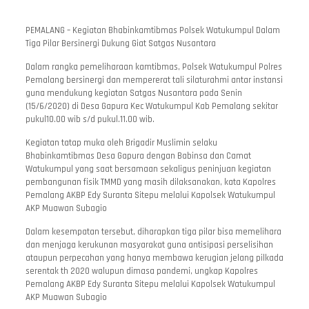
PEMALANG – Kegiatan Bhabinkamtibmas Polsek Watukumpul Dalam
Tiga Pilar Bersinergi Dukung Giat Satgas Nusantara
Dalam rangka pemeliharaan kamtibmas, Polsek Watukumpul Polres
Pemalang bersinergi dan mempererat tali silaturahmi antar instansi
guna mendukung kegiatan Satgas Nusantara pada Senin
(15/6/2020) di Desa Gapura Kec Watukumpul Kab Pemalang sekitar
pukul10.00 wib s/d pukul.11.00 wib.
Kegiatan tatap muka oleh Brigadir Muslimin selaku
Bhabinkamtibmas Desa Gapura dengan Babinsa dan Camat
Watukumpul yang saat bersamaan sekaligus peninjuan kegiatan
pembangunan fisik TMMD yang masih dilaksanakan, kata Kapolres
Pemalang AKBP Edy Suranta Sitepu melalui Kapolsek Watukumpul
AKP Muawan Subagio
Dalam kesempatan tersebut, diharapkan tiga pilar bisa memelihara
dan menjaga kerukunan masyarakat guna antisipasi perselisihan
ataupun perpecahan yang hanya membawa kerugian jelang pilkada
serentak th 2020 walupun dimasa pandemi, ungkap Kapolres
Pemalang AKBP Edy Suranta Sitepu melalui Kapolsek Watukumpul
AKP Muawan Subagio