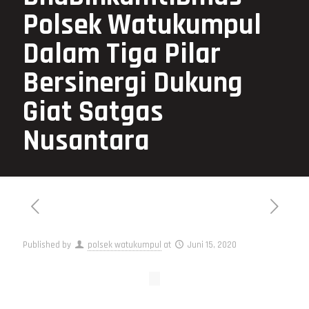
Polsek Watukumpul
Dalam Tiga Pilar
Bersinergi Dukung
Giat Satgas
Nusantara
Published by
polsek watukumpul
at
Juni 15, 2020