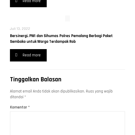
Read more
Juli 13, 2022
Bersinergi, PWI dan Sihumas Polres Pemalang Berbagi Paket
Sembako untuk Warga Terdampak Rob
Read more
Tinggalkan Balasan
Alamat email Anda tidak akan dipublikasikan.
Ruas yang wajib
ditandai
*
Komentar
*