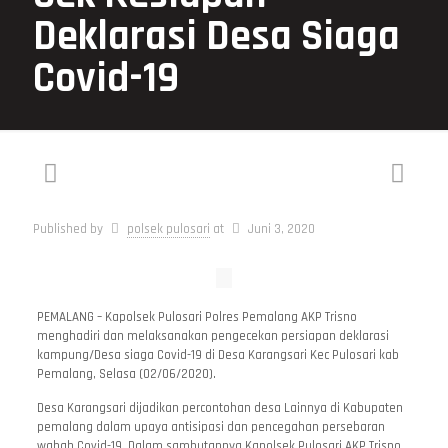
Deklarasi Desa Siaga
Covid-19
Published by
polsek pulosari
at
Juni 3, 2020
PEMALANG – Kapolsek Pulosari Polres Pemalang AKP Trisno
menghadiri dan melaksanakan pengecekan persiapan deklarasi
kampung/Desa siaga Covid-19 di Desa Karangsari Kec Pulosari kab
Pemalang, Selasa (02/06/2020).
Desa Karangsari dijadikan percontohan desa Lainnya di Kabupaten
pemalang dalam upaya antisipasi dan pencegahan persebaran
wabah Covid-19. Dalam sambutannya Kapolsek Pulosari AKP Trisno