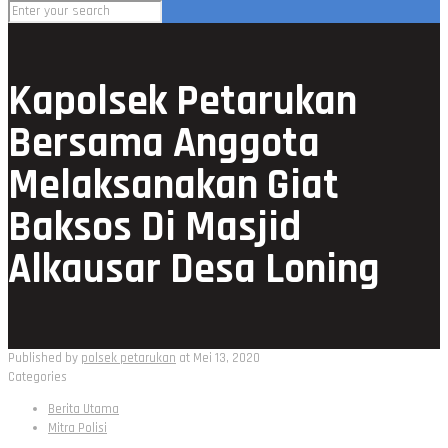
Kapolsek Petarukan
Bersama Anggota
Melaksanakan Giat
Baksos Di Masjid
Alkausar Desa Loning
Published by
polsek petarukan
at
Mei 13, 2020
Categories
Berita Utama
Mitra Polisi