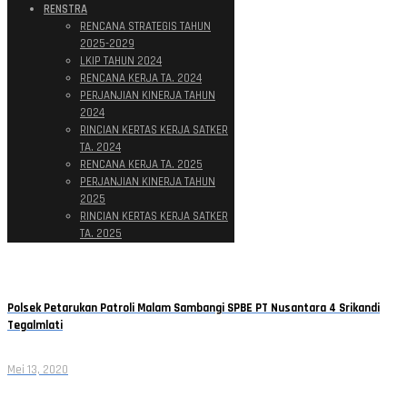
RENSTRA
RENCANA STRATEGIS TAHUN
2025-2029
LKIP TAHUN 2024
RENCANA KERJA TA. 2024
PERJANJIAN KINERJA TAHUN
2024
RINCIAN KERTAS KERJA SATKER
TA. 2024
RENCANA KERJA TA. 2025
PERJANJIAN KINERJA TAHUN
2025
RINCIAN KERTAS KERJA SATKER
TA. 2025
Polsek Petarukan Patroli Malam Sambangi SPBE PT Nusantara 4 Srikandi
Tegalmlati
Mei 13, 2020