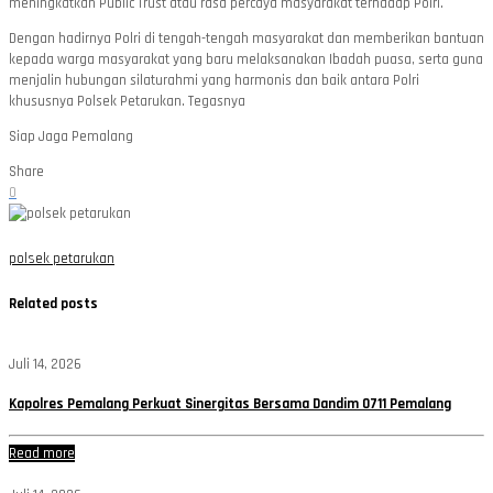
meningkatkan Public Trust atau rasa percaya masyarakat terhadap Polri.
Dengan hadirnya Polri di tengah-tengah masyarakat dan memberikan bantuan
kepada warga masyarakat yang baru melaksanakan Ibadah puasa, serta guna
menjalin hubungan silaturahmi yang harmonis dan baik antara Polri
khususnya Polsek Petarukan. Tegasnya
Siap Jaga Pemalang
Share
0
polsek petarukan
Related posts
Juli 14, 2026
Kapolres Pemalang Perkuat Sinergitas Bersama Dandim 0711 Pemalang
Read more