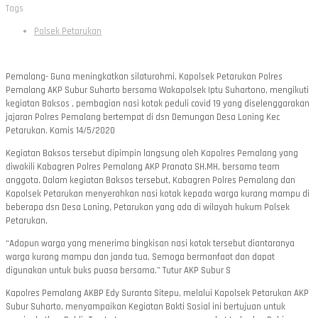
Tags
Polsek Petarukan
Pemalang- Guna meningkatkan silaturohmi, Kapolsek Petarukan Polres
Pemalang AKP Subur Suharto bersama Wakapolsek Iptu Suhartono, mengikuti
kegiatan Baksos , pembagian nasi kotak peduli covid 19 yang diselenggarakan
jajaran Polres Pemalang bertempat di dsn Demungan Desa Loning Kec
Petarukan. Kamis 14/5/2020
Kegiatan Baksos tersebut dipimpin langsung oleh Kapolres Pemalang yang
diwakili Kabagren Polres Pemalang AKP Pranata SH.MH, bersama team
anggota. Dalam kegiatan Baksos tersebut, Kabagren Polres Pemalang dan
Kapolsek Petarukan menyerahkan nasi kotak kepada warga kurang mampu di
beberapa dsn Desa Loning, Petarukan yang ada di wilayah hukum Polsek
Petarukan.
“Adapun warga yang menerima bingkisan nasi kotak tersebut diantaranya
warga kurang mampu dan janda tua, Semoga bermanfaat dan dapat
digunakan untuk buks puasa bersama.” Tutur AKP Subur S
Kapolres Pemalang AKBP Edy Suranta Sitepu, melalui Kapolsek Petarukan AKP
Subur Suharto, menyampaikan Kegiatan Bakti Sosial ini bertujuan untuk