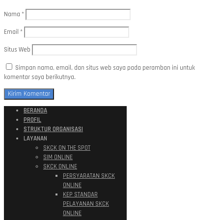
Nama
*
Email
*
Situs Web
Simpan nama, email, dan situs web saya pada peramban ini untuk
komentar saya berikutnya.
BERANDA
PROFIL
STRUKTUR ORGANISASI
LAYANAN
SKCK ON THE SPOT
SIM ONLINE
SKCK ONLINE
PERSYARATAN SKCK
ONLINE
KEP STANDAR
PELAYANAN SKCK
ONLINE