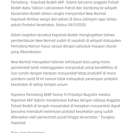
Pemalang – Kapolsek Bodeh AKP. Sobirin bersama anggota Polsek
Bodeh Aiptu Talkisin Laksanakan Patroli dan Sambang ke wilayah
Kecamatan Bodeh dalam rangka menyambut New Normal,
Kapolsek Himbau warga dan petani di Desa Jatiriyom agar Selalu
patuhi Protokol Kesehatan, Selasa (14/7/2020)
Dalam kegiatan tersebut Kapolsek Bodeh mengingatkan bahwa
pemberlakuan New Normal sudah di sepakati di wilayah Kabupaten
Pemalang Namun harus sesuai dengan petunjuk maupun aturan
yang diberlakukan.
New Normal merupakan tatanan kehidupan baru yang mana
pemerintah telah melonggarkan masyarakat untuk beraktifitas di
luar rumah dengan harapan masyarakat tetap produktif di masa
pandemi covid-19 ini namun tidak melupakan penerapan protokol
kesehatan di setiap tempat umum.
Kapolres Pemalang AKBP Ronny Tri Prasetyo Nugroho melalui
Kapolsek AKP Sobirin menjelaskan bahwa dengan adanya Anggota
Polsek Bodeh di tengah masyarakat di harapkan masyarakat dapat
bersama mematuhi ketentuan protokol kesehatan yang sudah
diterapkan oleh pemerintah pusat hingga kecamatan.” Pungkas
Kapolsek