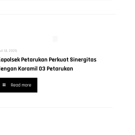
uli 14, 2026
Kapolsek Petarukan Perkuat Sinergitas
dengan Koramil 03 Petarukan
Read more