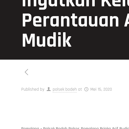
Ingatkan Kel
Perantauan 
Mudik
Published by
polsek bodeh
at
Mei 15, 2020
Pemalang – Polsek Bodeh Polres Pemalang Bripka Arif Bud