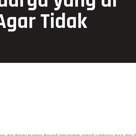
uarga yang di
Agar Tidak
iono dan Bripka Nurman Baryadi laksanakan patroli sambang desa dan