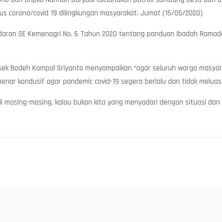
 corona/covid 19 dilingkungan masyarakat. Jumat (15/05/2020)
aran SE Kemenagri No. 6 Tahun 2020 tentang panduan Ibadah Ramadan d
olsek Bodeh Kompol Sriyanto menyampaikan “agar seluruh warga masy
nar kondusif agar pandemic covid-19 segera berlalu dan tidak meluas
i masing-masing, kalau bukan kita yang menyadari dengan situasi dan k