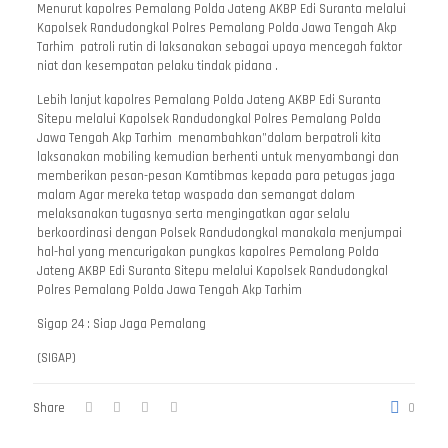
Menurut kapolres Pemalang Polda Jateng AKBP Edi Suranta melalui
Kapolsek Randudongkal Polres Pemalang Polda Jawa Tengah Akp
Tarhim patroli rutin di laksanakan sebagai upaya mencegah faktor
niat dan kesempatan pelaku tindak pidana .
Lebih lanjut kapolres Pemalang Polda Jateng AKBP Edi Suranta
Sitepu melalui Kapolsek Randudongkal Polres Pemalang Polda
Jawa Tengah Akp Tarhim menambahkan”dalam berpatroli kita
laksanakan mobiling kemudian berhenti untuk menyambangi dan
memberikan pesan-pesan Kamtibmas kepada para petugas jaga
malam Agar mereka tetap waspada dan semangat dalam
melaksanakan tugasnya serta mengingatkan agar selalu
berkoordinasi dengan Polsek Randudongkal manakala menjumpai
hal-hal yang mencurigakan pungkas kapolres Pemalang Polda
Jateng AKBP Edi Suranta Sitepu melalui Kapolsek Randudongkal
Polres Pemalang Polda Jawa Tengah Akp Tarhim
Sigap 24 : Siap Jaga Pemalang
(SIGAP)
Share
0