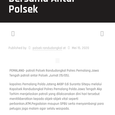
Polsek
Published by
polsek randudongkal
at
Mei 15, 2020
PEMALANG- patroli Polsek Randudongkal Polres Pemalang Jawa
Tengah patroli antar Polsek ,Jumat (15/05).
kapolres Pemalang Polda Jateng AKBP Edi Suranta Sitepu melalui
Kapolsek Randudongkal Polres Pemalang Polda Jawa Tengah Akp
Tarhim menjelaskan patroli yang dilaksanakan dini hari tersebut
menitikberatkan kepada objek-objek vital seperti
perbankan,ATM,Pegadaian maupun SPBU serta menyambangi para
petugas jaga malam agar selalu waspada.