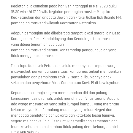
Kegiatan dilaksanakan pada hari Senin tanggal 18 Mei 2020 pukul
15.30 wib s/d 17.00 wib, kegiatan pembagian masker Muspika
Kec.Petarukan dan anggota Dewan dari Fraksi Golkar Bpk Ujianto MR,
pembagian masker diwilayah Kecamatan Petarukan.
Adapun pembagian ada dibeberapa tempat lokasi antara lain Desa
Karangasem, Desa Kendaldoyong dan Kendalrejo, total masker
yang dibagi berjumlah 500 buah
Pembagian masker diperuntukan terhadap pengguna jalan yang
tidak menggunakan masker
Tidak lupa Kapolsek Petarukan selalu menanyakan kepada warga
masyarakat, perkembangan situasi kamtibmas terkait memberikan
penyuluhan dan pembinaan covit 19, serta diliburkannya anak
sekolah dan penyebaran Virus Corona atau Covit 19 di kewilayahan.
Kepada anak remaja segera membubarkan diri dan pulang
kemasing-masing rumah, untuk menghindari Virus corona, Apabila
ada warga masyarakat yang suka kumpul-kumpul, yang merantau
keluar wilayah Kab Pemalang maupun yang keluar Negeri dan
mendapati pendatang dari Jakarta dan kota-kota besar lainnya,
segera melapor ke Balai Desa untuk pemeriksaan sementara dari
team kesehatan, dan dihimbau tidak pulang demi keluarga tercinta.
Tutur AKP Subur S