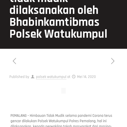
dilaksanakan oleh
Bhabinkamtibmas
Polsek Watukumpul
Published by
polsek watukumpul
at
Mei 14, 2020
PEMALANG – Himbauan Tidak Mudik selama pandemi Corona terus
gencar dilakukan Polsek Watukumpul Polres Pemalang, hal ini
dilaksanakan kepada perwakilan tokoh masyarakat dari masing-