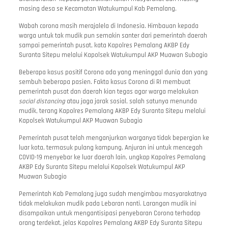
masing desa se Kecamatan Watukumpul Kab Pemalang.
Wabah corona masih merajalela di Indonesia. Himbauan kepada
warga untuk tak mudik pun semakin santer dari pemerintah daerah
sampai pemerintah pusat, kata Kapolres Pemalang AKBP Edy
Suranta Sitepu melalui Kapolsek Watukumpul AKP Muawan Subagio
Beberapa kasus positif Corona ada yang meninggal dunia dan yang
sembuh beberapa pasien. Fakta kasus Corona di RI membuat
pemerintah pusat dan daerah kian tegas agar warga melakukan
social distancing
atau jaga jarak sosial, salah satunya menunda
mudik, terang Kapolres Pemalang AKBP Edy Suranta Sitepu melalui
Kapolsek Watukumpul AKP Muawan Subagio
Pemerintah pusat telah menganjurkan warganya tidak bepergian ke
luar kota, termasuk pulang kampung. Anjuran ini untuk mencegah
COVID-19 menyebar ke luar daerah lain, ungkap Kapolres Pemalang
AKBP Edy Suranta Sitepu melalui Kapolsek Watukumpul AKP
Muawan Subagio
Pemerintah Kab Pemalang juga sudah mengimbau masyarakatnya
tidak melakukan mudik pada Lebaran nanti. Larangan mudik ini
disampaikan untuk mengantisipasi penyebaran Corona terhadap
orang terdekat, jelas Kapolres Pemalang AKBP Edy Suranta Sitepu