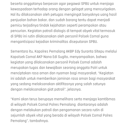
beserta anggotanya berpesan agar pegawai SPBU untuk menjaga
kewaspadaan terhadap orang dengan gelagat yang mencurigakan.
Hal itu dilaksanakan oleh petugas mengingat banyaknya uang hasil
penjualan bahan bakar, dan sudah barang tentu dapat menjadi
pemicu terjadinya tindak kejahatan seperti perampokan atau
pencurian. Kegiatan patroli dialogis di tempat obyek vital termasuk
di SPBU ini rutin dilaksanakan oleh personil Polsek Comal guna
mengantisipasi kejadian kriminalitas diseputaran SPBU.
Sementara itu, Kapolres Pemalang AKBP Edy Suranta Sitepu melalui
Kapolsek Comal AKP Nana Edi Sugito, menyampaikan, bahwa
kegiatan yang dilaksanakan personil Polsek Comal adalah
merupakan tugas dan kewajiban seorang anggota Polri untuk
menciptakan rasa aman dan nyaman bagi masyarakat. “Kegiatan
ini adalah untuk memberikan jaminan rasa aman bagi masyarakat
yang sedang melaksanakan aktifitasnya yang salah satunya
dengan melaksanakan giat patroli”, jelasnya.
“Kami akan terus berupaya memelihara serta menjaga kamtibmas
di wilayah Polsek Comal Polres Pemalang diantaranya adalah
dengan melakukan patroli dan pengamanan secara rutin di
sejumlah obyek vital yang berada di wilayah Polsek Comal Polres
Pemalang”, tambahnya.