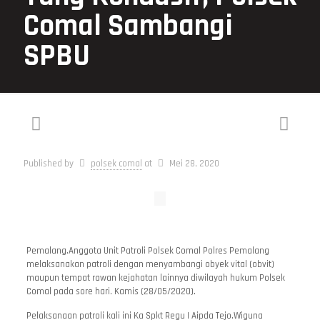
Comal Sambangi
SPBU
Published by
polsek comal
at
Mei 28, 2020
Pemalang.Anggota Unit Patroli Polsek Comal Polres Pemalang
melaksanakan patroli dengan menyambangi obyek vital (obvit)
maupun tempat rawan kejahatan lainnya diwilayah hukum Polsek
Comal pada sore hari. Kamis (28/05/2020).
Pelaksanaan patroli kali ini Ka Spkt Regu I Aipda Tejo.Wiguna