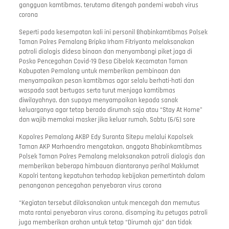
gangguan kamtibmas, terutama ditengah pandemi wabah virus
corona
Seperti pada kesempatan kali ini personil Bhabinkamtibmas Polsek
Taman Polres Pemalang Bripka Irham Fitriyanto melaksanakan
patroli dialogis didesa binaan dan menyambangi piket jaga di
Posko Pencegahan Covid-19 Desa Cibelok Kecamatan Taman
Kabupaten Pemalang untuk memberikan pembinaan dan
menyampaikan pesan kamtibmas agar selalu berhati-hati dan
waspada saat bertugas serta turut menjaga kamtibmas
diwilayahnya, dan supaya menyampaikan kepada sanak
keluarganya agar tetap berada dirumah saja atau “Stay At Home”
dan wajib memakai masker jika keluar rumah, Sabtu (6/6) sore
Kapolres Pemalang AKBP Edy Suranta Sitepu melalui Kapolsek
Taman AKP Marhaendro mengatakan, anggota Bhabinkamtibmas
Polsek Taman Polres Pemalang melaksanakan patroli dialogis dan
memberikan beberapa himbauan diantaranya perihal Maklumat
Kapolri tentang kepatuhan terhadap kebijakan pemertintah dalam
penanganan pencegahan penyebaran virus corona
“Kegiatan tersebut dilaksanakan untuk mencegah dan memutus
mata rantai penyebaran virus corona, disamping itu petugas patroli
juga memberikan arahan untuk tetap “Dirumah aja” dan tidak