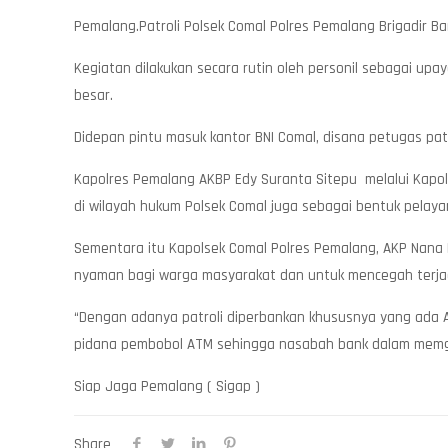
Pemalang.Patroli Polsek Comal Polres Pemalang Brigadir Ba
Kegiatan dilakukan secara rutin oleh personil sebagai up
besar.
Didepan pintu masuk kantor BNI Comal, disana petugas pa
Kapolres Pemalang AKBP Edy Suranta Sitepu melalui Kapol
di wilayah hukum Polsek Comal juga sebagai bentuk pelay
Sementara itu Kapolsek Comal Polres Pemalang, AKP Nana
nyaman bagi warga masyarakat dan untuk mencegah terja
“Dengan adanya patroli diperbankan khususnya yang ada 
pidana pembobol ATM sehingga nasabah bank dalam memga
Siap Jaga Pemalang ( Sigap )
Share