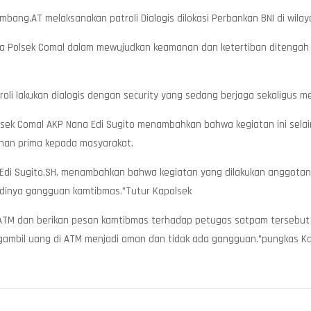
mbang.AT melaksanakan patroli Dialogis dilokasi Perbankan BNI di wila
aya Polsek Comal dalam mewujudkan keamanan dan ketertiban ditengah p
troli lakukan dialogis dengan security yang sedang berjaga sekalig
sek Comal AKP Nana Edi Sugito menambahkan bahwa kegiatan ini selai
anan prima kepada masyarakat.
 Edi Sugito.SH. menambahkan bahwa kegiatan yang dilakukan anggota
dinya gangguan kamtibmas.”Tutur Kapolsek
ATM dan berikan pesan kamtibmas terhadap petugas satpam tersebut 
mbil uang di ATM menjadi aman dan tidak ada gangguan.”pungkas Ka