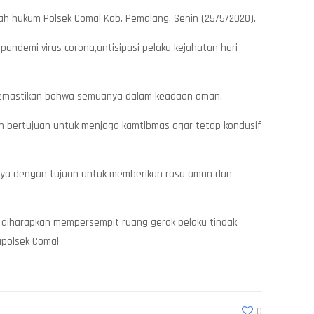
yah hukum Polsek Comal Kab. Pemalang. Senin (25/5/2020).
andemi virus corona,antisipasi pelaku kejahatan hari
us memastikan bahwa semuanya dalam keadaan aman.
n bertujuan untuk menjaga kamtibmas agar tetap kondusif
nya dengan tujuan untuk memberikan rasa aman dan
diharapkan mempersempit ruang gerak pelaku tindak
polsek Comal
0