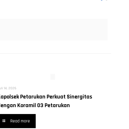
uli 14, 2026
Kapolsek Petarukan Perkuat Sinergitas
dengan Koramil 03 Petarukan
Read more