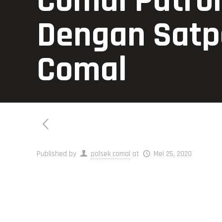
Comal Patrol
Dengan Satp
Comal
Published by
polsek comal
at
Mei 25, 2020